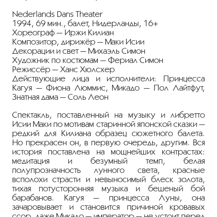
Nederlands Dans Theater
1994, 69 мин., балет, Нидерланды, 16+
Хореограф — Иржи Килиан
Композитор, дирижёр — Маки Исии
Декорации и свет — Михаэль Симон
Художник по костюмам — Фериал Симон
Режиссёр — Ханс Хюлсхер
Действующие лица и исполнители: Принцесса
Кагуя — Фиона Люммис, Микадо — Пол Лайтфут,
Знатная дама — Соль Леон
Спектакль, поставленный на музыку и либретто
Исии Маки по мотивам старинной японской сказки —
редкий для Килиана образец сюжетного балета.
Но прекрасен он, в первую очередь, другим. Вся
история поставлена на мощнейших контрастах:
медитация и безумный темп, белая
полупрозначность лунного света, красные
всполохи страсти и невыносимый блеск золота,
тихая потусторонняя музыка и бешеный бой
барабанов. Кагуя — принцесса Луны, она
зачаровывает и становится причиной кровавых
ссор, даже Микадо — император — не устоит перед