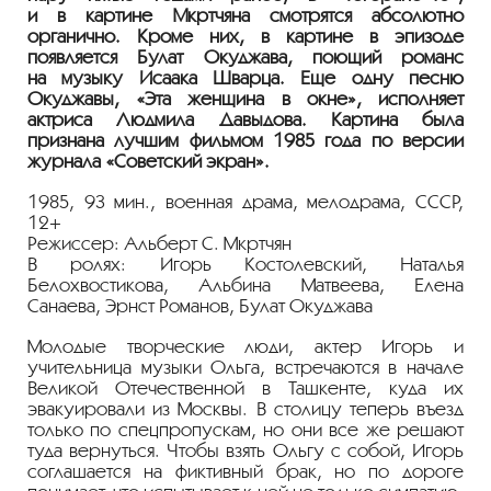
и в картине Мкртчяна смотрятся абсолютно
органично. Кроме них, в картине в эпизоде
появляется Булат Окуджава, поющий романс
на музыку Исаака Шварца. Еще одну песню
Окуджавы, «Эта женщина в окне», исполняет
актриса Людмила Давыдова. Картина была
признана лучшим фильмом 1985 года по версии
журнала «Советский экран».
1985, 93 мин., военная драма, мелодрама, СССР,
12+
Режиссер: Альберт С. Мкртчян
В ролях: Игорь Костолевский, Наталья
Белохвостикова, Альбина Матвеева, Елена
Санаева, Эрнст Романов, Булат Окуджава
Молодые творческие люди, актер Игорь и
учительница музыки Ольга, встречаются в начале
Великой Отечественной в Ташкенте, куда их
эвакуировали из Москвы. В столицу теперь въезд
только по спецпропускам, но они все же решают
туда вернуться. Чтобы взять Ольгу с собой, Игорь
соглашается на фиктивный брак, но по дороге