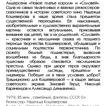
Андерсена «Новое платье короля» и «Соловей».
Одна из самых талантливых и важных режиссеров-
сказочников в истории советского кино Надежда
Кошеверова в наше время стала предметом
существенной переоценки. Ее изысканные,
изобретательные и художественно выразительные
картины остаются актуальными, приковывая
внимание как детей, так и их родителей. «Соловей»
— красочная и мелодичная сказка из позднего
периода творчества Кошеверовой, обладающая и
социальным подтекстом первоисточника. По
сюжету бедный подмастерье, вызволив
волшебника из беды, в знак благодарности
чудесным образом становится наследником
престола. Однако при дворе героя окружают
преимущественно льстецы, предатели и
лицемеры. Победит ли в таких условиях добро?
Традиционно для Кошеверовой — в кадре звезды
советского экрана: Зиновий Гердт, Николай
Караченцов и Александр Демьяненко.
1979, 85 мин., семейный, фэнтези, СССР, 0+
Режиссер: Надежда Кошеверова