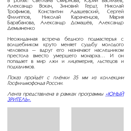
В ролях: Светлана Смирнова, Юрий Васильев,
Александр Вокач, Зиновий Гердт, Николай
Трофимов, Константин Адашевский, Сергей
Филиппов, Николай Караченцов, Мария
Барабанова, Александр Домашёв, Александр
Демьяненко
Неожиданная встреча бедного подмастерья с
волшебником круто меняет судьбу молодого
человека — вдруг его назначают наследником
престола вместо умершего монарха… И он
попадает в мир лжи и лицемерия, льстецов и
подхалимов.
Показ пройдёт с плёнки 35 мм из коллекции
Госфильмофонда России.
Лента представлена в рамках программы
«ЮНЫЙ
ЗРИТЕЛЬ»
.