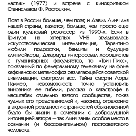
ластик» (1977) и встреча с кинокритиком
Станиславом Ф. Ростоцким.
Поэт в России больше, чем поэт, и Дэвид Линч для
нашей страны, кажется, больше, чем просто еще
один культовый режиссер из 1990-х. Если в
Гринуэя на затертых VHS вглядывалась
искусствоведческая интеллигенция, Тарантино
любили подростки, бандиты и будущие
клипмейкеры, Джармуш интересовал хорошистов
с гуманитарных факультетов, то «Твин-Пикс»,
показанный по федеральному телеканалу на фоне
кафкианских метаморфоз разлагающейся советской
цивилизации, смотрели все. Тайна смерти Лоры
Палмер, невозможность точно установить
виновника ее гибели, рассказ о катастрофе в
масштабах отдельно взятого сообщества, показ
чудных его представителей и, наконец, отражение
в экранной реальности странностей обыкновенной
будто бы жизни в сочетании с добродушной
интонацией автора — так Линч занял особое место в
сознании (и бессознательном) постсоветского
человека.