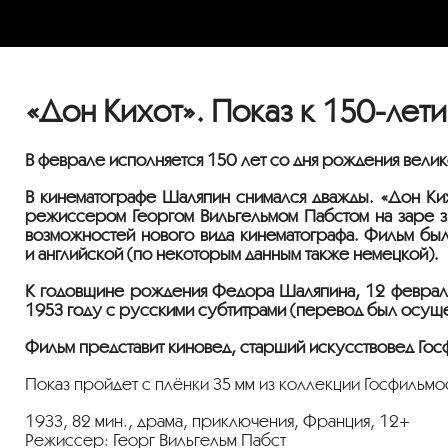
«Дон Кихот». Показ к 150-ле
В феврале исполняется 150 лет со дня рождения вели
В кинематографе Шаляпин снимался дважды. «Дон Ки
режиссером Георгом Вильгельмом Пабстом на заре зв
возможностей нового вида кинематографа. Фильм был
и английской (по некоторым данным также немецкой).
К годовщине рождения Федора Шаляпина, 12 февраля 
1953 году с русскими субтитрами (перевод был осуще
Фильм представит киновед, старший искусствовед Го
Показ пройдет с плёнки 35 мм из коллекции Госфильм
1933, 82 мин., драма, приключения, Франция, 12+
Режиссер: Георг Вильгельм Пабст