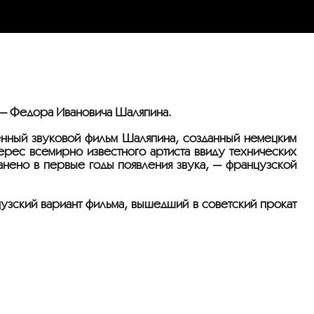
» — Фёдора Ивановича Шаляпина.
енный звуковой фильм Шаляпина, созданный немецким
ерес всемирно известного артиста ввиду технических
анено в первые годы появления звука, — французской
узский вариант фильма, вышедший в советский прокат