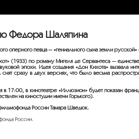
тию Федора Шаляпина
кого оперного певца — «гениального сына земли русской
хот» (1933) по роману Мигеля де Сервантеса — единств
уковой эпохи. Идея создания «Дон Кихота» вызвала инт
 снят сразу в двух версиях, что было весьма распростр
в 17:00, в кинотеатре «Иллюзион» будет показан франц
ствлен на киностудии имени Горького).
сфильмофонда России Тамара Шведюк.
офонда России.