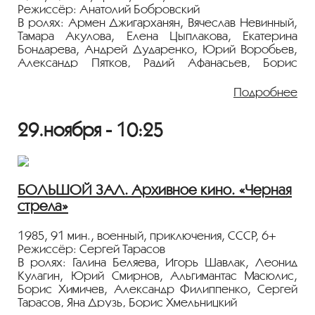
Режиссёр: Анатолий Бобровский
Лента представлена в рамках программы
В ролях: Армен Джигарханян, Вячеслав Невинный,
«ПЕРСОНА. Михаил Ардабьевский»
.
Тамара Акулова, Елена Цыплакова, Екатерина
Бондарева, Андрей Дударенко, Юрий Воробьев,
Александр Пятков, Радий Афанасьев, Борис
Токарев
Подробнее
Старые друзья Виктор Карцев и Сергей Пушкарев -
шоферы большегрузных автомобилей - снова в
29.ноября - 10:25
пути. Им предстоит путь из Москвы в Закарпатье. С
героями происходит много разных происшествий,
а также серьезная ссора, закончившаяся
трагически.
БОЛЬШОЙ ЗАЛ. Архивное кино. «Черная
Показ пройдёт с плёнки 35 мм из коллекции
стрела»
Госфильмофонда России.
Лента представлена в рамках программы
1985, 91 мин., военный, приключения, СССР, 6+
«ПЕРСОНА. Михаил Ардабьевский».
Режиссёр: Сергей Тарасов
В ролях: Галина Беляева, Игорь Шавлак, Леонид
Кулагин, Юрий Смирнов, Альгимантас Масюлис,
Борис Химичев, Александр Филиппенко, Сергей
Тарасов, Яна Друзь, Борис Хмельницкий