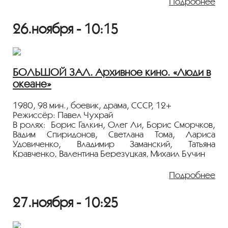
Подробнее
По мотивам исторического романа Серо
26.ноября - 10:15
Хандзадяна «Мхитар Спарапет». Серии - "Мхитар" и
"Давид-Бек".
Масштабная историко-романтическая дилогия о
предводителях национально-освободительной
борьбы армянского народа против турецких
БОЛЬШОЙ ЗАЛ. Архивное кино. «Люди в
захватчиков Давид-Беке и Мхитаре Спарапете (XVIII
океане»
век).
Показ пройдёт с плёнки 35 мм из коллекции
1980, 98 мин., боевик, драма, СССР, 12+
Госфильмофонда России.
Режиссёр: Павел Чухрай
В ролях: Борис Галкин, Олег Ли, Борис Сморчков,
Лента представлена в рамках программы
Вадим Спиридонов, Светлана Тома, Лариса
«ПЕРСОНА. Михаил Ардабьевский»
.
Удовиченко, Владимир Заманский, Татьяна
Кравченко, Валентина Березуцкая, Михаил Бучин
Конец 70-х, Дальний Восток. Пограничная застава
Подробнее
на острове в Тихом океане. Во время шторма
советские моряки спасают китайских рыбаков.
27.ноября - 10:25
Благородный поступок пограничников
оборачивается международным конфликтом - в те
времена в Китае миролюбивое отношение к СССР