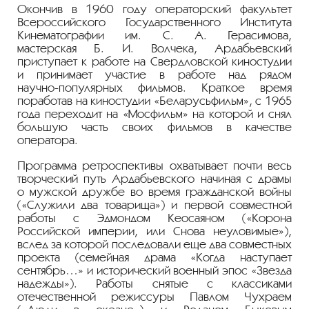
Окончив в 1960 году операторский факультет
Всероссийского Государственного Института
Кинематографии им.
С. А. Герасимова
,
мастерская
Б. И. Волчека
, Ардабьевский
приступает к работе на Свердловской киностудии
и принимает участие в работе над рядом
научно-популярных
фильмов. Краткое время
поработав на киностудии «Беларусьфильм», с 1965
года переходит на «Мосфильм» на которой и снял
большую часть своих фильмов в качестве
оператора.
Программа ретроспективы охватывает почти весь
творческий путь Ардабьевского начиная с драмы
о мужской дружбе во время гражданской войны
(«Служили два товарища») и первой совместной
работы с Эдмондом Кеосаяном («Корона
Российской империи, или Снова неуловимые»),
вслед за которой последовали еще два совместных
проекта (семейная драма «Когда наступает
сентябрь…» и исторический военный эпос «Звезда
надежды»). Работы снятые с классиками
отечественной режиссуры Павлом Чухраем