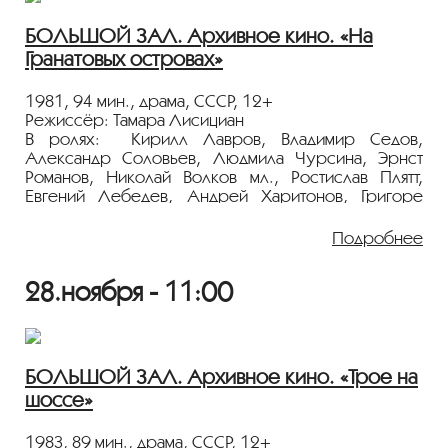
мягко говоря не приветствовалось. Китайцы,
опасаясь маодзедуновских репрессий на родине,
БОЛЬШОЙ ЗАЛ. Архивное кино. «На
обвиняют русских в насильственном захвате их
Гранатовых островах»
шхуны...
Показ пройдет с пленки 35 мм из коллекции
1981, 94 мин., драма, СССР, 12+
Госфильмофонда России.
Режиссёр: Тамара Лисициан
В ролях: Кирилл Лавров, Владимир Седов,
Лента представлена в рамках программы
Александр Соловьев, Людмила Чурсина, Эрнст
«ПЕРСОНА. Михаил Ардабьевский»
.
Романов, Николай Волков мл., Ростислав Плятт,
Евгений Лебедев, Андрей Харитонов, Григоре
Григориу
Подробнее
В стране, носящей название Республики на
Гранатовых островах, обнаружены запасы нефти,
28.ноября - 11:00
ставшие предметом интересов США. В
суверенном государстве высаживается военно-
морской десант с целью захватить нефтяные
запасы, засланы агенты ЦРУ. Мужественные
журналисты ООН разоблачают эту акцию и
БОЛЬШОЙ ЗАЛ. Архивное кино. «Трое на
оповещают о ней весь мир...
шоссе»
Показ пройдет с пленки 35 мм из коллекции
Госфильмофонда России.
1983, 89 мин., драма, СССР, 12+