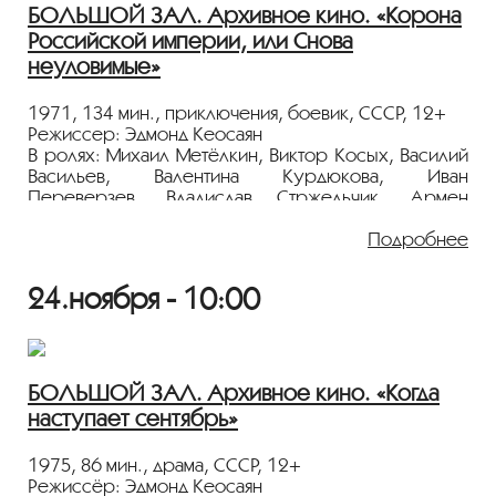
БОЛЬШОЙ ЗАЛ. Архивное кино. «Корона
Российской империи, или Снова
неуловимые»
1971, 134 мин., приключения, боевик, СССР, 12+
Режиссер: Эдмонд Кеосаян
В ролях: Михаил Метёлкин, Виктор Косых, Василий
Васильев, Валентина Курдюкова, Иван
Переверзев, Владислав Стржельчик, Армен
Джигарханян, Аркадий Толбузин, Ролан Быков,
Подробнее
Людмила Гурченко
Окончилась гражданская война, но еще не все
24.ноября - 10:00
враги побеждены. Выросшие и возмужавшие
ребята сражаются с бандитами всех мастей,
приближая светлое будущее социализма. Им
хочется учиться, но старые знакомые возвращаются
из эмиграции на Родину, и на уме у них не
БОЛЬШОЙ ЗАЛ. Архивное кино. «Когда
созидательный труд. Есть в Париже уникальный
наступает сентябрь»
специалист по краже дворцовых драгоценностей,
и ему поручают украсть корону Российской
1975, 86 мин., драма, СССР, 12+
империи для коронации претендента на престол.
Режиссёр: Эдмонд Кеосаян