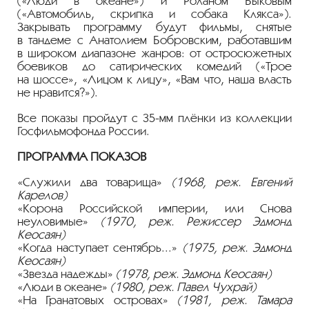
(«Люди в океане») и Роланом Быковым
(«Автомобиль, скрипка и собака Клякса»).
Закрывать программу будут фильмы, снятые
в тандеме с Анатолием Бобровским, работавшим
в широком диапазоне жанров: от остросюжетных
боевиков до сатирических комедий («Трое
на шоссе», «Лицом к лицу», «Вам что, наша власть
не нравится?»).
Все показы пройдут с 35-мм плёнки из коллекции
Госфильмофонда России.
ПРОГРАММА ПОКАЗОВ
«Служили два товарища»
(1968, реж. Евгений
Карелов)
«Корона Российской империи, или Снова
неуловимые»
(1970, реж. Режиссер Эдмонд
Кеосаян)
«Когда наступает сентябрь...»
(1975, реж. Эдмонд
Кеосаян)
«Звезда надежды»
(1978, реж. Эдмонд Кеосаян)
«Люди в океане»
(1980, реж. Павел Чухрай)
«На Гранатовых островах»
(1981, реж. Тамара