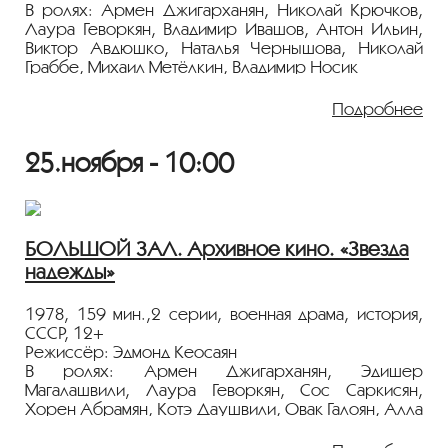
В ролях: Армен Джигарханян, Николай Крючков,
Показ пройдёт с плёнки 35 мм из коллекции
Лаура Геворкян, Владимир Ивашов, Антон Ильин,
Госфильмофонда России.
Виктор Авдюшко, Наталья Чернышова, Николай
Граббе, Михаил Метёлкин, Владимир Носик
Лента представлена в рамках программы
"ПЕРСОНА. Михаил Ардабьевский".
Пенсионер Левон Погосян прилетел в Москву из
Подробнее
Армении, чтобы поздравить внука с первым
школьным днем. И совсем неважно, что Левон уже
25.ноября - 10:00
в преклонном возрасте и неизлечимо болен.
Главное — доставить радость близким людям и
новым знакомым, которых много в этом большом,
шумном городе...
БОЛЬШОЙ ЗАЛ. Архивное кино. «Звезда
Картина была удостоена главного приза на
надежды»
Всесоюзном кинофестивале в 1976 году.
Завоевал приз "Серебряная Нефертити" на МФ в
Каире, 1976.
1978, 159 мин.,2 серии, военная драма, история,
СССР, 12+
Показ пройдёт с плёнки 35 мм из коллекции
Режиссёр: Эдмонд Кеосаян
Госфильмофонда России.
В ролях: Армен Джигарханян, Эдишер
Магалашвили, Лаура Геворкян, Сос Саркисян,
Лента представлена в рамках программы
Хорен Абрамян, Котэ Даушвили, Овак Галоян, Алла
«ПЕРСОНА. Михаил Ардабьевский»
.
Туманян, Люся Оганесян, Гуж Манукян, Синяя
тетради