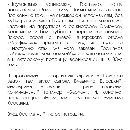
«Неуловимых мстителях», Трещалов потом
признавался: «Роль в жилу. Прямо мой характер».
Все конные трюки на съемках он исполнял сам, без
дублера и должен был сниматься в продолжениях
картины, но поругался с режиссёром Эдмондом
Кеосаяном и был «убит» в первом же фильме.
Вскоре ссора с главой актерского отдела
«Мосфильма» привела к тому, что путь на
киностудию стал для него заказан. Трещалов
работал водителем троллейбуса и даже ювелиром,
а к актерскому поприщу вернулся лишь в 80-е
годы.
В программе – спортивная картина «Штрафной
удар», где также сыграл Владимир Высоцкий,
мелодрама «Полынь – трава горькая»,
криминальный триллер «Бархан». И, конечно,
нестареющие «Неуловимые мстители» Эдмонда
Кеосаяна.
Вход бесплатный, по регистрации.