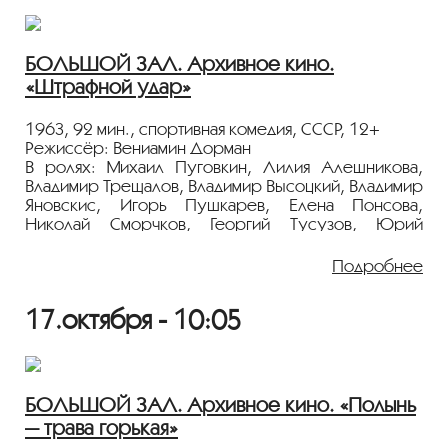
БОЛЬШОЙ ЗАЛ. Архивное кино.
«Штрафной удар»
1963, 92 мин., спортивная комедия, СССР, 12+
Режиссёр: Вениамин Дорман
В ролях: Михаил Пуговкин, Лилия Алешникова,
Владимир Трещалов, Владимир Высоцкий, Владимир
Яновскис, Игорь Пушкарев, Елена Понсова,
Николай Сморчков, Георгий Тусузов, Юрий
Медведев
Подробнее
Бывший руководитель животноводческого
комплекса получает задание поднять авторитет
17.октября - 10:05
спорта на селе. Смекнув, что добиться успеха
можно очень быстро, он решает пригласить
профессионалов выступить под вымышленными
фамилиями на областной спартакиаде. Но по
дороге команда знакомится с корреспонденткой
БОЛЬШОЙ ЗАЛ. Архивное кино. «Полынь
газеты Людой Миловановой. Скандала теперь не
— трава горькая»
избежать...