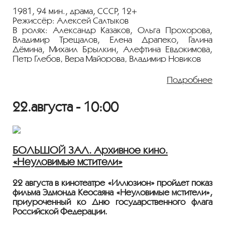
Показ пройдёт с плёнки 35 мм из коллекции
1981, 94 мин., драма, СССР, 12+
Госфильмофонда России.
Режиссёр: Алексей Салтыков
В ролях: Александр Казаков, Ольга Прохорова,
Лента представлена в рамках программы
Владимир Трещалов, Елена Драпеко, Галина
«ПЕРСОНА. Владимир Трещалов».
Дёмина, Михаил Брылкин, Алефтина Евдокимова,
Петр Глебов, Вера Майорова, Владимир Новиков
После войны Трофим вернулся в родную деревню
Подробнее
из Германии с девушкой, потерявшей в концлагере
память. Забота и сострадание односельчан помогли
22.августа - 10:00
девушке вернуться к полнокровной жизни.
Показ пройдёт с плёнки 35 мм из коллекции
Госфильмофонда России.
БОЛЬШОЙ ЗАЛ. Архивное кино.
Лента представлена в рамках программы
«Неуловимые мстители»
«ПЕРСОНА. Владимир Трещалов».
22 августа в кинотеатре «Иллюзион» пройдет показ
фильма Эдмонда Кеосаяна «Неуловимые мстители»,
приуроченный ко Дню государственного флага
Российской Федерации.