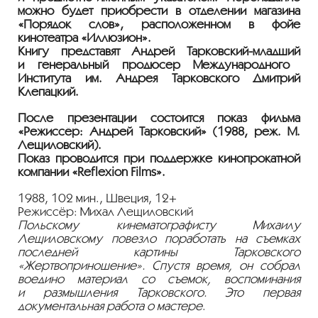
можно будет приобрести в отделении магазина
«Порядок слов», расположенном в фойе
кинотеатра «Иллюзион».
Книгу представят Андрей
Тарковский-младший
и генеральный продюсер Международного
Института им. Андрея Тарковского Дмитрий
Клепацкий.
После презентации состоится показ фильма
«Режиссёр: Андрей Тарковский» (1988, реж. М.
Лещиловский).
Показ проводится при поддержке кинопрокатной
компании «Reflexion Films».
1988, 102 мин., Швеция, 12+
Режиссёр: Михал Лещиловский
Польскому кинематографисту Михаилу
Лещиловскому повезло поработать на съемках
последней картины Тарковского
«Жертвоприношение». Спустя время, он собрал
воедино материал со съемок, воспоминания
и размышления Тарковского. Это первая
документальная работа о мастере
.