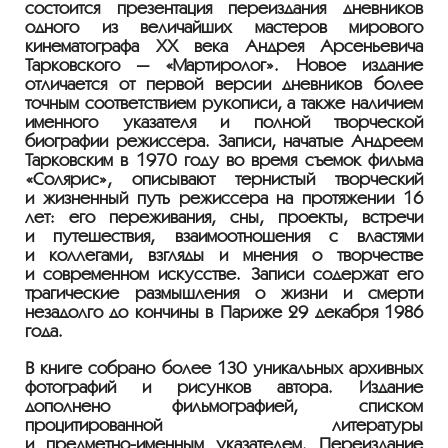
состоится презентация переиздания дневников
одного из величайших мастеров мирового
кинематографа ХХ века Андрея Арсеньевича
Тарковского — «Мартиролог». Новое издание
отличается от первой версии дневников более
точным соответствием рукописи, а также наличием
именного указателя и полной творческой
биографии режиссёра. Записи, начатые Андреем
Тарковским в 1970 году во время съемок фильма
«Солярис», описывают тернистый творческий
и жизненный путь режиссёра на протяжении 16
лет: его переживания, сны, проекты, встречи
и путешествия, взаимоотношения с властями
и коллегами, взгляды и мнения о творчестве
и современном искусстве. Записи содержат его
трагические размышления о жизни и смерти
незадолго до кончины в Париже 29 декабря 1986
года.
В книге собрано более 130 уникальных архивных
фотографий и рисунков автора. Издание
дополнено фильмографией, списком
процитированной литературы
и
предметно-именным
указателем. Переиздание