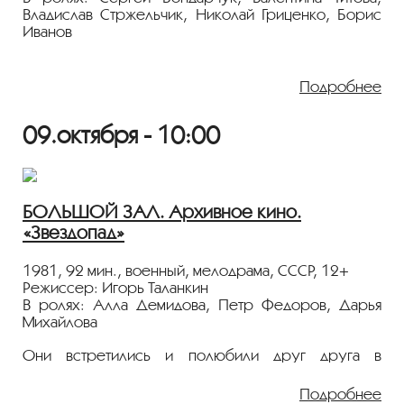
Владислав Стржельчик, Николай Гриценко, Борис
Иванов
Экранизация знаменитой повести Льва Толстого
рассказывает о бурном мире страстей и борьбы с
Подробнее
ними незаурядного и сильного человека — князя
Степана Касатского. Фильм получил три премии
09.октября - 10:00
Всесоюзного кинофестиваля 1979 года.
Показ пройдёт с плёнки 35 мм из коллекции
Госфильмофонда России.
БОЛЬШОЙ ЗАЛ. Архивное кино.
Лента представлена в рамках программы
«Звездопад»
«ПЕРСОНА. Игорь Таланкин»
.
1981, 92 мин., военный, мелодрама, СССР, 12+
Режиссер: Игорь Таланкин
В ролях: Алла Демидова, Петр Федоров, Дарья
Михайлова
Они встретились и полюбили друг друга в
прифронтовом городе. Шла война, которая
диктовала свои законы, не оставлявшие места для
Подробнее