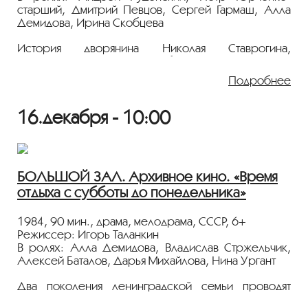
старший, Дмитрий Певцов, Сергей Гармаш, Алла
Демидова, Ирина Скобцева
История дворянина Николая Ставрогина,
вовлеченного в тайное общество. По мотивам
романа Достоевского, в основе которого
Подробнее
подлинный исторический факт: убийство в Москве в
1869 году лидером «Народной расправы»
студента, отошедшего от революционной
16.декабря - 10:00
деятельности.
Показ пройдёт с плёнки 35 мм из коллекции
Госфильмофонда России.
БОЛЬШОЙ ЗАЛ. Архивное кино. «Время
Лента представлена в рамках программы
отдыха с субботы до понедельника»
«ПЕРСОНА. Игорь Таланкин»
.
1984, 90 мин., драма, мелодрама, СССР, 6+
Режиссер: Игорь Таланкин
В ролях: Алла Демидова, Владислав Стржельчик,
Алексей Баталов, Дарья Михайлова, Нина Ургант
Два поколения ленинградской семьи проводят
выходные дни на экскурсионном теплоходе. За