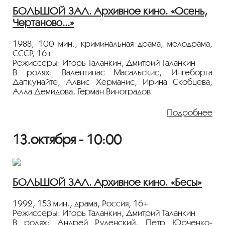
Показ пройдёт с плёнки 35 мм из коллекции
БОЛЬШОЙ ЗАЛ. Архивное кино. «Осень,
Госфильмофонда России.
Чертаново...»
Лента представлена в рамках программы
«ПЕРСОНА. Игорь Таланкин»
.
1988, 100 мин., криминальная драма, мелодрама,
СССР, 16+
Режиссеры: Игорь Таланкин, Дмитрий Таланкин
В ролях: Валентинас Масальскис, Ингеборга
Дапкунайте, Алвис Херманис, Ирина Скобцева,
Алла Демидова, Герман Виноградов
Мария — молодая привлекательная женщина, девиз
Подробнее
которой «нужно стать развратной, чтобы
почувствовать себя святой». Она убеждена, что
13.октября - 10:00
любящие ее мужчины должны с легкостью
принимать ее такой, какая она есть. Но им это
доставляет лишь мучения.
Показ пройдёт с плёнки 35 мм из коллекции
БОЛЬШОЙ ЗАЛ. Архивное кино. «Бесы»
Госфильмофонда России.
1992, 153 мин., драма, Россия, 16+
Лента представлена в рамках программы
Режиссеры: Игорь Таланкин, Дмитрий Таланкин
«ПЕРСОНА. Игорь Таланкин»
.
В ролях: Андрей Руденский, Петр Юрченко-