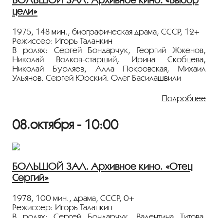
Показ пройдёт с плёнки 35 мм из коллекции
цели»
Госфильмофонда России.
Лента представлена в рамках программы
1975, 148 мин., биографическая драма, СССР, 12+
«ПЕРСОНА. Игорь Таланкин»
.
Режиссер: Игорь Таланкин
В ролях: Сергей Бондарчук, Георгий Жженов,
Николай Волков-старший, Ирина Скобцева,
Николай Бурляев, Алла Покровская, Михаил
Ульянов, Сергей Юрский, Олег Басилашвили
История создания атомной бомбы в Америке,
Подробнее
Германии и СССР с музыкой Альфреда Шнитке.
Фильм посвящен физику Игорю Курчатову.
08.октября - 10:00
Показ пройдёт с плёнки 35 мм из коллекции
Госфильмофонда России.
Лента представлена в рамках программы
БОЛЬШОЙ ЗАЛ. Архивное кино. «Отец
«ПЕРСОНА. Игорь Таланкин»
.
Сергий»
1978, 100 мин., драма, СССР, 0+
Режиссер: Игорь Таланкин
В ролях: Сергей Бондарчук, Валентина Титова,