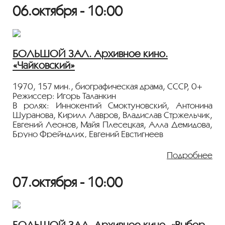
06.октября - 10:00
БОЛЬШОЙ ЗАЛ. Архивное кино.
«Чайковский»
1970, 157 мин., биографическая драма, СССР, 0+
Режиссер: Игорь Таланкин
В ролях: Иннокентий Смоктуновский, Антонина
Шуранова, Кирилл Лавров, Владислав Стржельчик,
Евгений Леонов, Майя Плесецкая, Алла Демидова,
Бруно Фрейндлих, Евгений Евстигнеев
Биографическая киноповесть о жизни великого
Подробнее
русского композитора. В основе фильма
переписка Чайковского с баронессой фон Мекк,
07.октября - 10:00
сыгравшей большую роль в его творчестве.
Иннокентий Смоктуновский получил приз на
фестивале в Сан-Себастьяне за лучшую мужскую
роль.
БОЛЬШОЙ ЗАЛ. Архивное кино. «Выбор