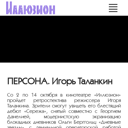
ПЕРСОНА. Игорь Таланкин
Со 2 по 14 октября в кинотеатре «Иллюзион»
пройдет ретроспектива режиссера Игоря
Таланкина. Зрители смогут увидеть его блестящий
дебют «Сережа», снятый совместно с Георгием
Данелией, модернистскую экранизацию
блокадных дневников Ольги Берггольц «Дневные
звезды» с гениальной операторской работой