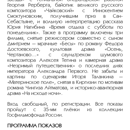
Георгия Рерберга, байопик великого русского
композитора «Чайковский» с Иннокентием
Смоктуновским, получившим приз в Сан-
Себастьяне, и вольную интерпретацию рассказа
Юрия Нагибина «Время отдыха с субботы по
понедельник». Также в программу включены три
фильма, снятые режиссером совместно с сыном
Дмитрием — мрачные «Бесы» по роману Федора
Достоевского, культовая драма «Осень,
Чертаново…» с саундтреком шумового
композитора Алексея Тегина и камерная драма
«Незримый путешественник» о последних днях
императора Александра Первого. Не забыты и
картины по сценариям Игоря Таланкина —
«Материнское поле», снятая в Киргизии по мотивам
романа Чингиза Айтматова, и историко-авантюрная
драма «На исходе ночи».
Вход свободный, по регистрации. Все показы
пройдут с 35-мм плёнки из коллекции
Госфильмофонда России.
ПРОГРАММА ПОКАЗОВ