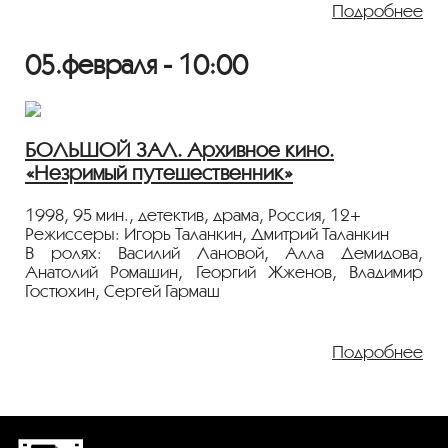
внешним благополучием этих людей скрыта, как
Подробнее
выясняется, не только проблема отцов и детей, но и
глубокая драма главной героини фильма. Фильм
05.февраля - 10:00
снят по мотивам рассказа Юрия Нагибина
«Терпение».
Показ пройдёт с плёнки 35 мм из коллекции
Госфильмофонда России.
БОЛЬШОЙ ЗАЛ. Архивное кино.
«Незримый путешественник»
Лента представлена в рамках программы
«ПЕРСОНА. Алексей Баталов»
.
1998, 95 мин., детектив, драма, Россия, 12+
Режиссеры: Игорь Таланкин, Дмитрий Таланкин
В ролях: Василий Лановой, Алла Демидова,
Анатолий Ромашин, Георгий Жженов, Владимир
Гостюхин, Сергей Гармаш
Камерная экранизация пьесы Игоря Таланкина о
последних днях императора Александра Первого
Подробнее
Благословенного.
Показ пройдёт с плёнки 35 мм из коллекции
Госфильмофонда России.