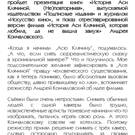
пройдет презентация книги «История Аси
Клячиной. (Не)повторимая», выпускаемой
издательством «Подписные издания» и журналом
«Искусство кино», и показ отреставрированной
версии фильма «История Аси Клячиной, которая
любила, да не вышла замуж» Андрея
Кончаловского.
«Когда я начинал „Асю Клячину“, подумалось:
„А что, если снять сюрреалистическую сказку
в хроникальной манере?“ Что и получилось. Мое
подсознательное желание зафиксировать в „Асе
Клячиной“ правду человеческого существования,
как я теперь понимаю, было абсолютным вызовом
обществу, давно привыкшему ко лжи», вспоминает
режиссёр Андрей Кончаловский об идее фильма.
Съёмки были очень непростыми. Снимать обычных
людей с одной камеры было трудно,
новоиспечённые артисты поневоле начинали
что-то
изображать, пытались играть свою роль. А этого
Кончаловскому совсем не хотелось. Поэтому
режиссёр принял решение снимать с трёх камер,
словно осторожно подглядывать за своими