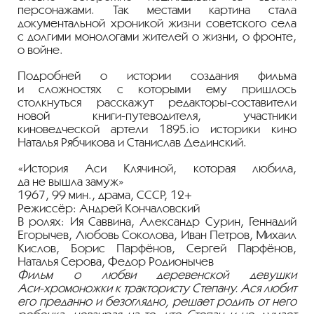
персонажами. Так местами картина стала
документальной хроникой жизни советского села
с долгими монологами жителей о жизни, о фронте,
о войне.
Подробней о истории создания фильма
и сложностях с которыми ему пришлось
столкнуться расскажут
редакторы-составители
новой
книги-путеводителя
, участники
киноведческой артели 1895.io историки кино
Наталья Рябчикова и Станислав Дединский.
«История Аси Клячиной, которая любила,
да не вышла замуж»
1967, 99 мин., драма, СССР, 12+
Режиссёр: Андрей Кончаловский
В ролях: Ия Саввина, Александр Сурин, Геннадий
Егорычев, Любовь Соколова, Иван Петров, Михаил
Кислов, Борис Парфёнов, Сергей Парфёнов,
Наталья Серова, Федор Родионычев
Фильм о любви деревенской девушки
Аси-хромоножки
к трактористу Степану. Ася любит
его преданно и безоглядно, решает родить от него