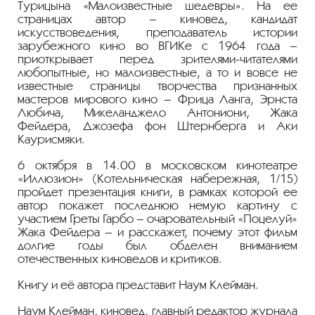
Турицына «Малоизвестные шедевры». На ее
страницах автор – киновед, кандидат
искусствоведения, преподаватель истории
зарубежного кино во ВГИКе с 1964 года –
приоткрывает перед зрителями-читателями
любопытные, но малоизвестные, а то и вовсе не
известные страницы творчества признанных
мастеров мирового кино – Фрица Ланга, Эрнста
Любича, Микеланджело Антониони, Жака
Фейдера, Джозефа фон Штернберга и Аки
Каурисмяки.
6 октября в 14.00 в московском кинотеатре
«Иллюзион» (Котельническая набережная, 1/15)
пройдет презентация книги, в рамках которой ее
автор покажет последнюю немую картину с
участием Греты Гарбо – очаровательный «Поцелуй»
Жака Фейдера – и расскажет, почему этот фильм
долгие годы был обделен вниманием
отечественных киноведов и критиков.
Книгу и её автора представит Наум Клейман.
Наум Клейман, киновед, главный редактор журнала