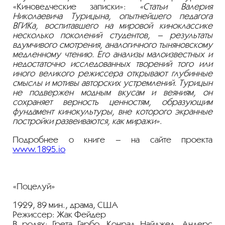
«Киноведческие записки»:
«Статьи Валерия
Николаевича Турицына, опытнейшего педагога
ВГИКа, воспитавшего на мировой киноклассике
несколько поколений студентов, – результаты
вдумчивого смотрения, аналогичного тыняновскому
медленному чтению. Его анализы малоизвестных и
недостаточно исследованных творений того или
иного великого режиссера открывают глубинные
смыслы и мотивы авторских устремлений. Турицын
не подвержен модным вкусам и веяниям, он
сохраняет верность ценностям, образующим
фундамент кинокультуры, вне которого экранные
постройки развеиваются, как миражи»
.
Подробнее о книге – на сайте проекта
www.1895.io
«Поцелуй»
1929, 89 мин., драма, США
Режиссер: Жак Фейдер
В ролях: Грета Гарбо, Конрад Найджел, Андерс