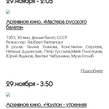
29.ноября - 2:05
Архивное кино. «Мастера русского
балета»
1953, 83 мин, фильм-балет, СССР
Режиссер: Герберт Раппапорт
В ролях: Галина Уланова, Константин Сергеев,
Наталья Дудинская, Петр Гуссыев,Майя Плисецкая,
Юрий Жданов, Вахтанг Чабукиани, Муза Готлиб
Фильм состоит из сюжетно подобранных отрывков
из балетов Петра Чайковского “Лебединое озеро”,
Подробнее
Бориса Асафьева “Бахчисарайский фонтан” и
“Пламя Парижа”
29.ноября - 3:50
Специальная Большая премия Неделя европейских
фильмов в Парагвае-54.
Архивное кино. «Чолпон - утренняя