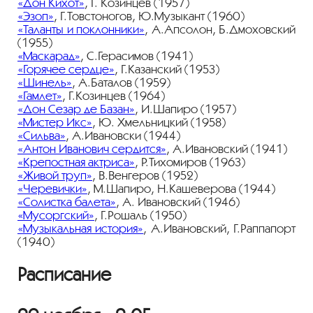
«Дон Кихот»
, Г. Козинцев (1957)
«Эзоп»
, Г.Товстоногов, Ю.Музыкант (1960)
«Таланты и поклонники»
, А.Апсолон, Б.Дмоховский
(1955)
«Маскарад»
, С.Герасимов (1941)
«Горячее сердце»
, Г.Казанский (1953)
«Шинель»
, А.Баталов (1959)
«Гамлет»
, Г.Козинцев (1964)
«Дон Сезар де Базан»
, И.Шапиро (1957)
«Мистер Икс»
, Ю. Хмельницкий (1958)
«Сильва»
, А.Ивановски (1944)
«Антон Иванович сердится»
, А.Ивановский (1941)
«Крепостная актриса»
, Р.Тихомиров (1963)
«Живой труп»
, В.Венгеров (1952)
«Черевички»
, М.Шапиро, Н.Кашеверова (1944)
«Солистка балета»
, А. Ивановский (1946)
«Мусоргский»
, Г.Рошаль (1950)
«Музыкальная история»
, А.Ивановский, Г.Раппапорт
(1940)
Расписание