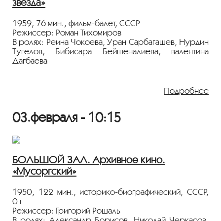
звезда»
1959, 76 мин., фильм-балет, СССР
Режиссер: Роман Тихомиров
В ролях: Реина Чокоева, Уран Сарбагашев, Нурдин
Тугелов, Бибисара Бейшеналиева, валентина
Дагбаева
Фильм-балет, в котором снимались артисты
Киргизского государственного академического
Подробнее
театра оперы и балета. В основу балета и фильма
положена национальная легенда, повествующая о
03.февраля - 10:15
верной и всепобеждающей любви.
БОЛЬШОЙ ЗАЛ. Архивное кино.
«Мусоргский»
1950, 122 мин., историко-биографический, СССР,
0+
Режиссер: Григорий Рошаль
В ролях: Александр Борисов, Николай Черкасов,