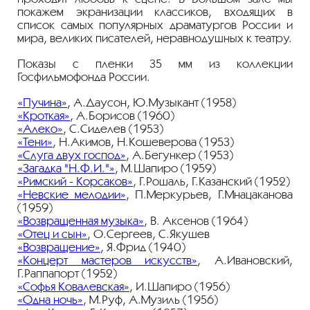
покажем экранизации классиков, входящих в
список самых популярных драматургов России и
мира, великих писателей, неравнодушных к театру.
Показы с пленки 35 мм из коллекции
Госфильмофонда России.
«Пучина»
, А.Даусон, Ю.Музыкант (1958)
«Кроткая»
, А.Борисов (1960)
«Алеко»
, С.Сиделев (1953)
«Тени»
, Н.Акимов, Н.Кошеверова (1953)
«Слуга двух господ»
, А.Бегункер (1953)
«Загадка "Н.Ф.И."»
, М.Шапиро (1959)
«Римский - Корсаков»
, Г.Рошаль, Г.Казанский (1952)
«Невские мелодии»
, П.Меркурьев, Г.Мнацаканова
(1959)
«Возвращенная музыка»
, В. Аксенов (1964)
«Отец и сын»
, О.Сергеев, С.Якушев
«Возвращение»
, Я.Фрид (1940)
«Концерт мастеров искусств»
, А.Ивановский,
Г.Раппапорт (1952)
«Софья Ковалевская»
, И.Шапиро (1956)
«Одна ночь»
, М.Руф, А.Музиль (1956)