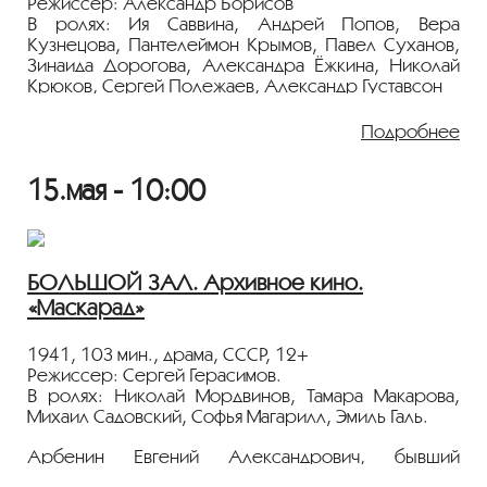
фехтования «Серебряная шпага»
.
Режиссер: Александр Борисов
В ролях: Ия Саввина, Андрей Попов, Вера
Кузнецова, Пантелеймон Крымов, Павел Суханов,
Зинаида Дорогова, Александра Ёжкина, Николай
Крюков, Сергей Полежаев, Александр Густавсон
Женившись на бедной девушке, ростовщик
Подробнее
пытается выместить на безответной сироте злобу за
перенесенные в жизни обиды, надеясь на то, что
15.мая - 10:00
она будет безропотно жить в постоянной мольбе за
его благородную душу. Однако Анна вступает с
мужем в непримиримый нравственный поединок…
Бедная сирота страдает в неравном браке с мужем-
деспотом, Экзистенциальная драма по повести
БОЛЬШОЙ ЗАЛ. Архивное кино.
Достоевского.
«Маскарад»
Показ пройдёт с плёнки 35 мм из коллекции
Госфильмофонда России.
1941, 103 мин., драма, СССР, 12+
Режиссер: Сергей Герасимов.
Лента представлена в рамках
В ролях: Николай Мордвинов, Тамара Макарова,
программы
«ПЕРСОНА. Ия Саввина»
.
Михаил Садовский, Софья Магарилл, Эмиль Галь.
Арбенин Евгений Александрович, бывший
карточный шулер, наивно полагал, что из игры