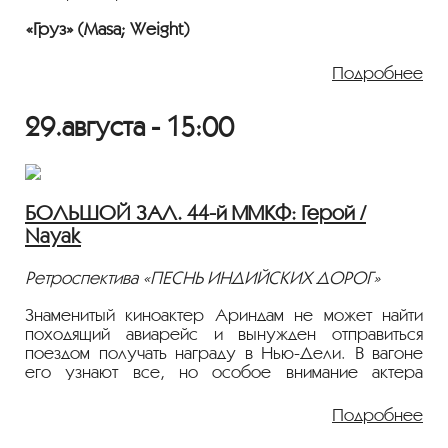
«Груз» (Masa; Weight)
Израиль, 2021; 25’
Подробнее
«Не дыши» (Nafas nakesh)
Иран 15'
29.августа - 15:00
«Просто наедине» (Alone Together; Sami Zajedno)
Сербия, 2021; 21’
«Без четверти полдень» (1/4 Ante Meridiem)
БОЛЬШОЙ ЗАЛ. 44-й ММКФ: Герой /
Мексика – Германия, 2022; 19’
Nayak
«Кусачие пески»
Эстония – Россия, 2022; 11’
Ретроспектива «ПЕСНЬ ИНДИЙСКИХ ДОРОГ»
Фильмы демонстрируются на языке оригинала с
Знаменитый киноактер Ариндам не может найти
субтитрами.
походящий авиарейс и вынужден отправиться
поездом получать награду в Нью-Дели. В вагоне
его узнают все, но особое внимание актера
привлекает Адити, корреспондент серьезного
женского журнала. Она задает Ариндаму простые
Подробнее
вопросы, заставляя его пересмотреть всю свою
жизнь. Герой, оказавшись во власти сомнений, по-