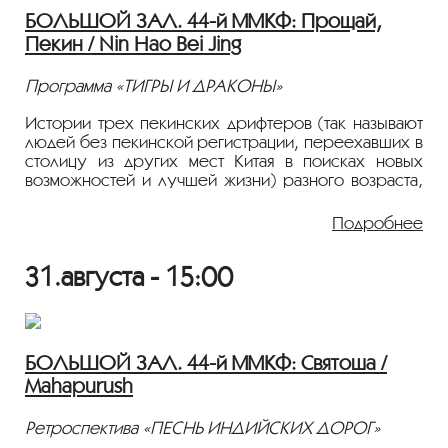
БОЛЬШОЙ ЗАЛ. 44-й ММКФ: Прощай,
Фильм демонстрируется на языке оригинала с
Пекин / Nin Hao Bei Jing
русскими субтитрами.
Программа «ТИГРЫ И ДРАКОНЫ»
Истории трех пекинских дрифтеров (так называют
людей без пекинской регистрации, переехавших в
столицу из других мест Китая в поисках новых
возможностей и лучшей жизни) разного возраста,
статуса и жизненного опыта, пытающихся
реализовать свои мечты в Пекине.
Подробнее
2022, Драма, Китай, 18+
31.августа - 15:00
Режиссер: Цао Цяньцянь
В ролях: Ань Цзэхао, Сюй Чжэн, Бай Юнчэн, Хай
Итянь, Ли Июань
Фильм демонстрируется на языке оригинала с
БОЛЬШОЙ ЗАЛ. 44-й ММКФ: Святоша /
русскими субтитрами.
Mahapurush
Ретроспектива «ПЕСНЬ ИНДИЙСКИХ ДОРОГ»