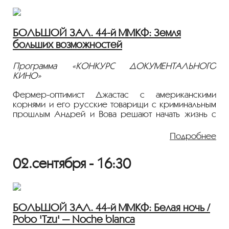
русскими субтитрами.
БОЛЬШОЙ ЗАЛ. 44-й ММКФ: Земля
больших возможностей
Программа «КОНКУРС ДОКУМЕНТАЛЬНОГО
КИНО»
Фермер-оптимист Джастас с американскими
корнями и его русские товарищи с криминальным
прошлым Андрей и Вова решают начать жизнь с
чистого листа — построить ферму на Алтае.
Джастас обучает друзей финансовой грамотности,
Подробнее
планированию, управлению бизнесом, помогает
решать душевные проблемы, а потом
02.сентября - 16:30
безвозмездно передает им ферму. Вова и Андрей
остаются без своего наставника, им предстоит
самостоятельно вести все дела, столкнуться с
бюрократической волокитой и прочими
трудностями.
БОЛЬШОЙ ЗАЛ. 44-й ММКФ: Белая ночь /
Pobo 'Tzu' — Noche blanca
2022, 100 мин., Документальный, Россия, 18+