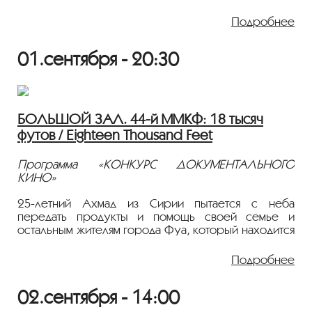
оправданию, сохраняя верность двум главным
страстям в своей жизни — опере и тяжелому року.
Подробнее
2021, Короткометражный, Документальный,
01.сентября - 20:30
Франция, 18+
Режиссер: Бертран Норман
Фильм демонстрируется на языке оригинала с
русскими субтитрами.
БОЛЬШОЙ ЗАЛ. 44-й ММКФ: 18 тысяч
футов / Eighteen Thousand Feet
Программа «КОНКУРС ДОКУМЕНТАЛЬНОГО
КИНО»
25-летний Ахмад из Сирии пытается с неба
передать продукты и помощь своей семье и
остальным жителям города Фуа, который находится
в осаде исламистов.
Подробнее
Режиссер: Мехди Шамохаммади
2020, 71 мин., Документальный, Иран, 18+
02.сентября - 14:00
Фильм демонстрируется на языке оригинала с