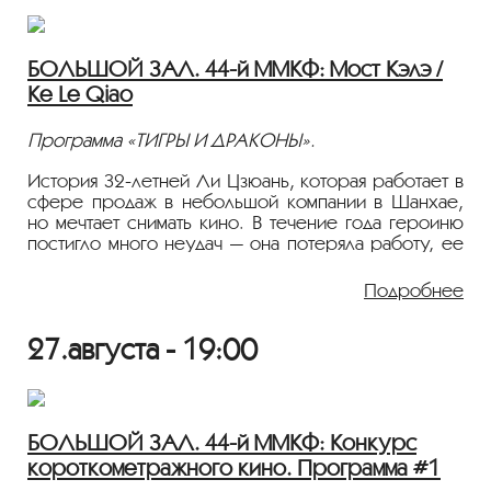
лишь свои идеалы, и ему остается только ждать, как
сложится дальнейшая судьба его бизнеса и брака.
БОЛЬШОЙ ЗАЛ. 44-й ММКФ: Мост Кэлэ /
1964, 117 мин., Мелодрама, Индия, 18+
Ke Le Qiao
Режиссер: Сатьяджит Рай
В ролях: Мадхаби Мухерджи, Шайлен Мухерджи,
Сумитра Чаттерджи, Шьямал Гошал, Гитали Рой
Программа «ТИГРЫ И ДРАКОНЫ».
Фильм демонстрируется на языке оригинала с
История 32-летней Ли Цзюань, которая работает в
русскими субтитрами.
сфере продаж в небольшой компании в Шанхае,
но мечтает снимать кино. В течение года героиню
постигло много неудач — она потеряла работу, ее
сценарий отклонили, отношения разладились. В
родном городе люди ее возраста остепеняются и
Подробнее
заводят семьи. В канун Нового года из-за ссоры с
отцом по поводу того, выходить замуж или нет, Ли
27.августа - 19:00
Цзюань, хлопнув дверью, уходит из дома...
2021, 100 мин., Драма, Китай, 18+
Режиссер: Ли Чуи
В ролях: Ли Чуи, Чжао Ган, Лян Жуйхуа, Чэнь
БОЛЬШОЙ ЗАЛ. 44-й ММКФ: Конкурс
Сяоюн, Лян Цюин
короткометражного кино. Программа #1
Фильм демонстрируется на языке оригинала с