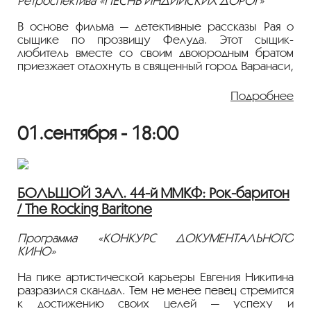
Ретроспектива «ПЕСНЬ ИНДИЙСКИХ ДОРОГ»
В основе фильма — детективные рассказы Рая о
сыщике по прозвищу Фелуда. Этот сыщик-
любитель вместе со своим двоюродным братом
приезжает отдохнуть в священный город Варанаси,
но оба они оказываются втянутыми в поиски
украденной золотой статуи Ганеши — фамильной
Подробнее
ценности, переданной бывшим правителем Непала.
Фелуда знакомится с юным Рику, который помогает
01.сентября - 18:00
найти ключевые улики и разгадать тайну
пропавшего сокровища.
1979, Приключение, Криминальный, Семейный,
Индия, 18+
БОЛЬШОЙ ЗАЛ. 44-й ММКФ: Рок-баритон
Режиссер: Сатьяджит Рай
/ The Rocking Baritone
В ролях: Сумитра Чаттерджи, Утпал Датт, Сантош
Датта, Сиддхартха Чаттерджи, Харадхан
Баннерджи, Сатья Баннерджи, Бимал Чаттерджи,
Программа «КОНКУРС ДОКУМЕНТАЛЬНОГО
Биплаб Чаттерджи, Молой Рой, Сантош Сингха
КИНО»
Фильм демонстрируется на языке оригинала с
На пике артистической карьеры Евгения Никитина
русскими субтитрами.
разразился скандал. Тем не менее певец стремится
к достижению своих целей — успеху и