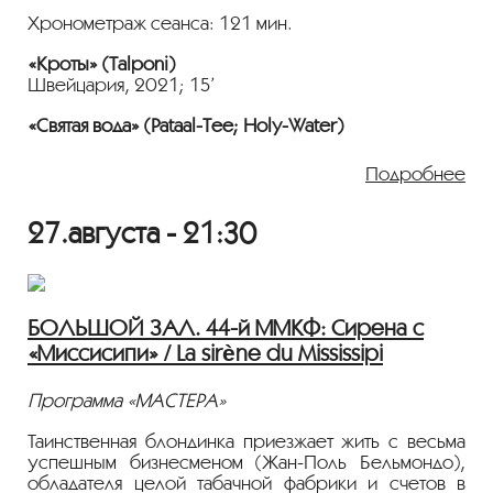
русскими субтитрами.
Хронометраж сеанса: 121 мин.
«Кроты» (Talponi)
Швейцария, 2021; 15’
«Святая вода» (Pataal-Tee; Holy-Water)
Индия, 2021; 24’
Подробнее
«Теория двойных планет»
Россия, 2022; 19’
27.августа - 21:30
«Инопланетное вторжение» (Dang Wai Xing Ren Dao
Lai De Shi Hou; The Arrival of Aliens)
Китай, 2022; 15’
БОЛЬШОЙ ЗАЛ. 44-й ММКФ: Сирена с
«Бриз» (Breeze)
«Миссисипи» / La sirène du Mississipi
Россия – Иран, 2022; 25’
«Музыка нас связала» (Musique Debout)
Программа «МАСТЕРА»
Франция 23'
Таинственная блондинка приезжает жить с весьма
Фильмы демонстрируются на языке оригинала с
успешным бизнесменом (Жан-Поль Бельмондо),
субтитрами.
обладателя целой табачной фабрики и счетов в