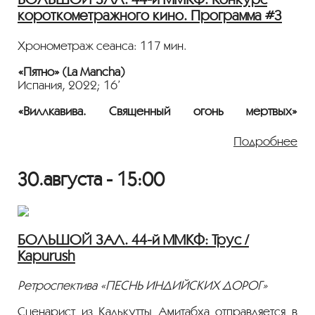
короткометражного кино. Программа #3
2022, 97 мин., Документальный, Китай, 18+
Режиссер: Лю Ханьсян
Хронометраж сеанса: 117 мин.
Фильм демонстрируется на языке оригинала с
русскими субтитрами.
«Пятно» (La Mancha)
Испания, 2022; 16’
«Виллкавива. Священный огонь мёртвых»
(Willkawiwa (El sagrado fuego de los muertos)
Эквадор, 2021; 15’
Подробнее
«Надежно и быстро.» (오늘 하루도 무사히.; May
30.августа - 15:00
This Day Be.)
Южная Корея, 2021; 30’
«Святая Мария, куда ты ушла?» (Sweet Mary, Where
Did You Go?)
БОЛЬШОЙ ЗАЛ. 44-й ММКФ: Трус /
Австралия, 2021; 17’
Kapurush
«А»
Ретроспектива «ПЕСНЬ ИНДИЙСКИХ ДОРОГ»
Татьяна Жукова, Россия, 2022; 24’
Сценарист из Калькутты Амитабха отправляется в
«Зелёное поле»