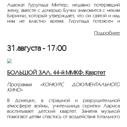
Адвокат Гурупада Миттер, недавно потерявший
жену, вместе с дочерью Бучки знакомится с неким
Биринчи, который утверждает, что он святой и над
ним не властно время. Гурупада потрясен и
намерен ему покровительствовать. Бучка же,
чтобы проучить своего возлюбленного Сатью,
Подробнее
сообщает ему, что расстанется с ним и будет
последовательницей Биринчи. Сатья бросается за
31.августа - 17:00
помощью к другу, философу и наставнику
Нибарану. Тот намерен вывести Биринчи на чистую
воду, а заодно и его глупых последователей,
которые позволяют подобным мошенникам
изображать из себя святых и пророков.
БОЛЬШОЙ ЗАЛ. 44-й ММКФ: Квартет
1965, 65 мин., Комедия, Индия, 18+
Программа «КОНКУРС ДОКУМЕНТАЛЬНОГО
Режиссер: Сатьяджит Рай
КИНО»
В ролях: Харупракаш Гхош, Раби Гхош, Прасад
Мухерджи, Гитали Рой, Сатиндра Бхаттачарья,
В Донецке, в страшной и разрушительной
Сомен Бос, Сантош Датта, Ренука Рой, Сатья
атмосфере войны, учительница скрипки Лариса
Банерджи, Хадирхан Мухерджи
воспитывает детский квартет. Занятия музыкой
помогают детям спастись от воздействия тотального
Фильм демонстрируется на языке оригинала с
ужаса. Лариса вдохновляет их своим примером
русскими субтитрами.