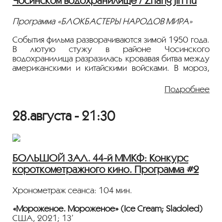
Чосинском водохранилище / Zhang jin hu
Режиссер: Кэтрин МакГилврей
Фильм демонстрируется на языке оригинала с
Программа «БЛОКБАСТЕРЫ НАРОДОВ МИРА»
русскими субтитрами.
События фильма разворачиваются зимой 1950 года.
В лютую стужу в районе Чосинского
водохранилища разразилась кровавая битва между
американскими и китайскими войсками. В мороз,
почти без провианта, значительно уступая
противнику в вооружении, китайские войска
Подробнее
решительно и бесстрашно двинулись вперед. Им
удалось взорвать мост Шуймен и тем самым
28.августа - 21:30
одержать решающую победу в войне в поддержку
Кореи против американской агрессии.
2021, 176 мин., Боевик, Исторический, Драма,
Китай, Гонконг, 18+
БОЛЬШОЙ ЗАЛ. 44-й ММКФ: Конкурс
Режиссеры: Чень Кайгэ, Данте Лам, Цуй Харк
короткометражного кино. Программа #2
В ролях: У Цзин, Джексон И, Дуань Ихун, Чжу
Явэнь, Кевин Ли
Хронометраж сеанса: 104 мин.
Фильм демонстрируется на языке оригинала с
русскими субтитрами.
«Мороженое. Мороженое» (Ice Cream; Sladoled)
США, 2021; 13’