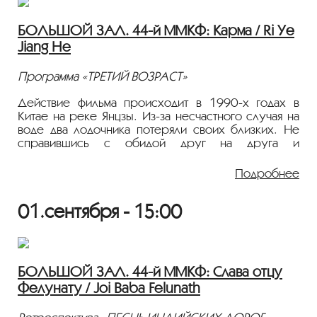
Фильм демонстрируется на языке оригинала с
БОЛЬШОЙ ЗАЛ. 44-й ММКФ: Карма / Ri Ye
русскими субтитрами.
Jiang He
Программа «ТРЕТИЙ ВОЗРАСТ»
Действие фильма происходит в 1990-х годах в
Китае на реке Янцзы. Из-за несчастного случая на
воде два лодочника потеряли своих близких. Не
справившись с обидой друг на друга и
сложностями во взаимоотношениях между разными
поколениями, они отправляются в плавание, полное
Подробнее
неизвестности.
01.сентября - 15:00
2022, Драма, Китай, 18+
Режиссер: Чжэн Пэйкэ
В ролях: Фэн Цзямэй, Ляо Юйфэн, Тао Цзао
Фильм демонстрируется на языке оригинала с
БОЛЬШОЙ ЗАЛ. 44-й ММКФ: Слава отцу
русскими субтитрами.
Фелунату / Joi Baba Felunath