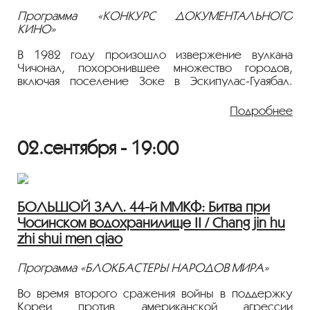
Режиссер: Андрей Ананин
Программа «КОНКУРС ДОКУМЕНТАЛЬНОГО
Фильм демонстрируется на языке оригинала с
КИНО»
иностранными субтитрами.
В 1982 году произошло извержение вулкана
Чичонал, похоронившее множество городов,
включая поселение Зоке в Эскипулас-Гуаябал.
Спустя годы обитатели Нового Гуаябала
восстанавливают свою жизнь, в то время как вулкан
Подробнее
и погребенный город скрываются в подлеске. У
Тринидада, поэта, родившегося в день извержения,
02.сентября - 19:00
появляются видения, слухи о которых быстро
распространяются по его общине, вызывая у людей
желание заняться раскопками своего старого
города.
БОЛЬШОЙ ЗАЛ. 44-й ММКФ: Битва при
2022, 82 мин., Документальный, Мексика, 18+
Чосинском водохранилище II / Chang jin hu
Режиссеры: Йоллотль Альварадо, Таня Хименес
zhi shui men qiao
Руис
Фильм демонстрируется на языке оригинала с
Программа «БЛОКБАСТЕРЫ НАРОДОВ МИРА»
русскими субтитрами.
Во время второго сражения войны в поддержку
Кореи против американской агрессии