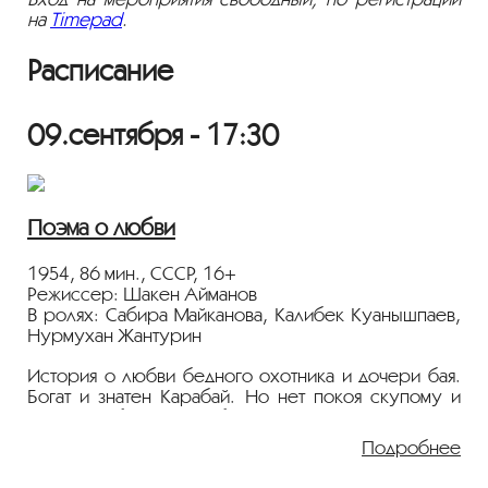
на
Timepad
.
Расписание
09.сентября - 17:30
Поэма о любви
1954, 86 мин., СССР, 16+
Режиссер: Шакен Айманов
В ролях: Сабира Майканова, Калибек Куанышпаев,
Нурмухан Жантурин
История о любви бедного охотника и дочери бая.
Богат и знатен Карабай. Но нет покоя скупому и
жадному баю. На габуны его лошадей зарятся
женихи единственной дочери — красавицы Баян.
Подробнее
Баян родилась в один год с юношей Козы-
Корпешем. Их матери поклялись поженить своих