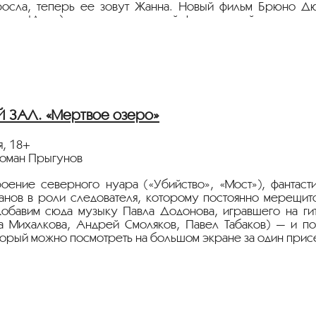
росла, теперь ее зовут Жанна. Новый фильм Брюно Дю
ны д'Арк») рассказа о великой французской мученице
ереси, она не откажется от своих идеалов и тезисов. Дей
любит снимать свое кино. История Жанны д'Арк прете
 на одну из самых смелых и оригинальных. Здесь мо
нны д'Арк».
дит на языке оригинала с русскими субтитрами.
тавляет Евгений Майзель — автор и редактор журнала
Иск
ЗАЛ. «Мертвое озеро»
я, 18+
Роман Прыгунов
оение северного нуара («Убийство», «Мост»), фантас
анов в роли следователя, которому постоянно мерещитс
обавим сюда музыку Павла Додонова, игравшего на ги
а Михалкова, Андрей Смоляков, Павел Табаков) — и п
торый можно посмотреть на большом экране за один присе
тавляет продюсер Данила Шарапов. Показ проводится 