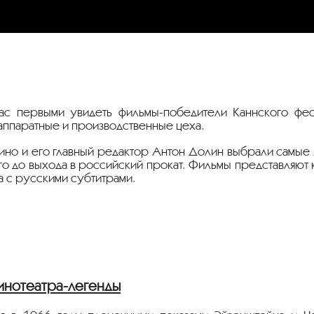
ас первыми увидеть фильмы-победители Каннского фес
аппаратные и производственные цеха.
о и его главный редактор Антон Долин выбрали самые 
олго до выхода в российский прокат. Фильмы представляют
а с русскими субтитрами.
инотеатра-легенды