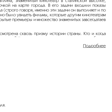
лина, знаменитый кинотеатр в сталинской высотке,
чкой на карте города. В его задачи входили показы
(строго говоря, именно эти задачи он выполняет и по
ожно было увидеть фильмы, которые другим кинотеатрам
рытые премьеры и множество знаменитых завсегдатаев
мотрена сквозь призму истории страны. Кто и когда
показа? Как с течением времени менялся его облик и
венных кинематографистов?
Подробнее
ативный продюсер Киностудии им. Горького, старший
ля.