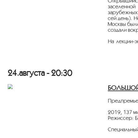
Открывшийся
заселенной 
зарубежных 
сей день). 
Москвы были
создали во
На лекции-э
решил откры
антураж? И 
На эти и др
научный сот
24.августа - 20:30
БОЛЬШОЙ 
Предпремьер
2019, 137 м
Режиссер: 
Специальный