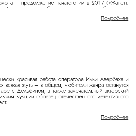
мона — продолжение начатого им в 2017 («Жанетт.
 и фанатичке: даже будучи схваченной и обвиненной
ствие фильма начинается в 1429 году в Нормандии, где
Подробнее
рпела сотни трактовок и вариаций, но Дюмон явно
жно
почитать
об экранизации Карла Теодора Дрейера
усство кино
.
тически красивая работа оператора Ильи Авербаха и
я всякая жуть — в общем, любители жанра останутся
таре с Дельфином, а также замечательный актерский
олучим лучший образец отечественного детективного
ст.
при поддержке
ТНТ PREMIER
.
Подробнее