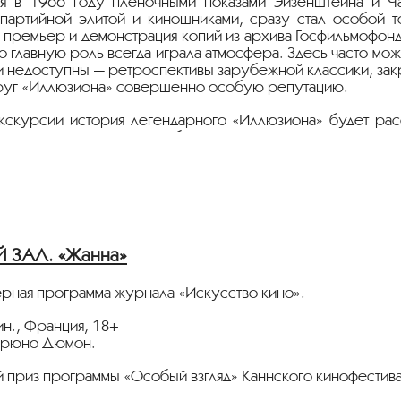
 в 1966 году пленочными показами Эйзенштейна и Чап
партийной элитой и киношниками, сразу стал особой то
премьер и демонстрация копий из архива Госфильмофонда 
Но главную роль всегда играла атмосфера. Здесь часто м
 недоступны — ретроспективы зарубежной классики, зак
круг «Иллюзиона» совершенно особую репутацию.
кскурсии история легендарного «Иллюзиона» будет расс
ть на Котельнической набережной кинотеатр повторного 
как появление архивного кинотеатра повлияло на отечест
угие вопросы ответит Андрей Апостолов — киновед, кре
рудник НИИ Киноискусства, преподаватель ВГИК и МГУ.
ЗАЛ. «Жанна»
ная программа журнала «Искусство кино».
ин., Франция, 18+
Брюно Дюмон.
 приз программы «Особый взгляд» Каннского кинофестива