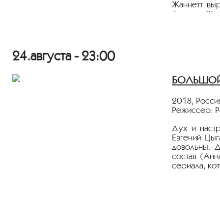
Жаннетт вы
Детство Жан
церковью в 
Дюмон так 
претендует
«Страсти Жа
24.августа - 23:00
Показ прохо
Фильм предс
БОЛЬШОЙ 
2018, Росси
Режиссер: 
Дух и настр
Евгений Цыг
довольны. Д
состав (Анн
сериала, ко
Фильм предс