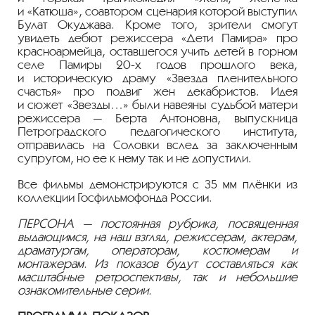
и «Катюша», соавтором сценария которой выступил
Булат Окуджава. Кроме того, зрители смогут
увидеть дебют режиссера «Дети Памира» про
красноармейца, оставшегося учить детей в горном
селе Памиры
20-х
годов прошлого века,
и историческую драму «Звезда пленительного
счастья» про подвиг жен декабристов. Идея
и сюжет «Звезды…» были навеяны судьбой матери
режиссера — Берта Антоновна, выпускница
Петроградского педагогического института,
отправилась на Соловки вслед за заключенным
супругом, но ее к нему так и не допустили.
Все фильмы демонстрируются с 35 мм плёнки из
коллекции Госфильмофонда России.
ПЕРСОНА — постоянная рубрика, посвященная
выдающимся, на наш взгляд, режиссерам, актерам,
драматургам, операторам, костюмерам и
монтажерам. Из показов будут составляться как
масштабные ретроспективы, так и небольшие
ознакомительные серии.