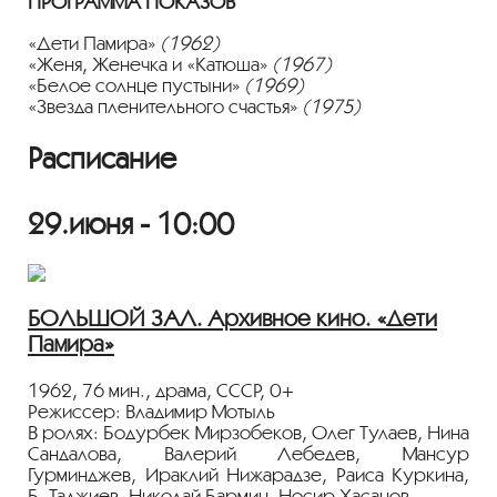
ПРОГРАММА ПОКАЗОВ
«Дети Памира»
(1962)
«Женя, Женечка и «Катюша»
(1967)
«Белое солнце пустыни»
(1969)
«Звезда пленительного счастья»
(1975)
Расписание
29.июня - 10:00
БОЛЬШОЙ ЗАЛ. Архивное кино. «Дети
Памира»
1962, 76 мин., драма, СССР, 0+
Режиссер: Владимир Мотыль
В ролях: Бодурбек Мирзобеков, Олег Тулаев, Нина
Сандалова, Валерий Лебедев, Мансур
Гурминджев, Ираклий Нижарадзе, Раиса Куркина,
Б. Таджиев, Николай Бармин, Носир Хасанов