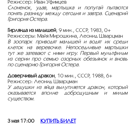
Режиссер: Иван Уфимцев
Слоненок, удав, мартышка и попугай пытаются
понять разницу между сегодня и завтра. Сценарий
Григория Остера.
Гирлянда из малышей
, 9 мин., СССР, 1983, 0+
Режиссеры: Майя Мирошкина, Леонид Шварцман
В зоопарк приводят малышей и водят их среди
клеток на веревочке. Непоседливые мартышки
тут же затевают с ними игру. Первый мультфильм
из серии про семью озорных обезьянок и вновь
по сценарию Григория Остера.
Доверчивый дракон
, 10 мин., СССР, 1988, 6+
Режиссер: Леонид Шварцман
У дедушки из яйца вылупляется дракон, который
оказывается вполне добродушным и милым
существом.
3 мая 17:00
КУПИТЬ БИЛЕТ