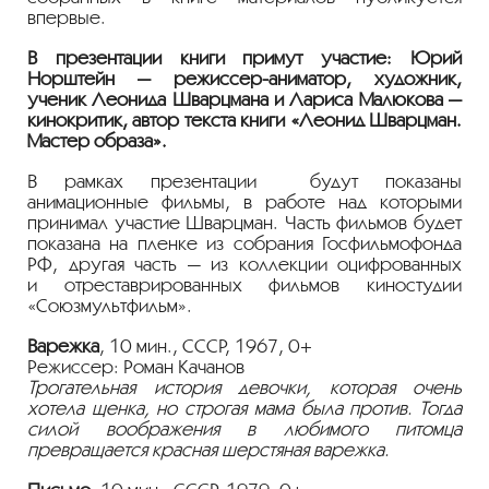
впервые.
В презентации книги примут участие: Юрий
Норштейн —
режиссер-аниматор
, художник,
ученик Леонида Шварцмана и Лариса Малюкова —
кинокритик, автор текста книги «Леонид Шварцман.
Мастер образа».
В рамках презентации будут показаны
анимационные фильмы, в работе над которыми
принимал участие Шварцман. Часть фильмов будет
показана на пленке из собрания Госфильмофонда
РФ, другая часть — из коллекции оцифрованных
и отреставрированных фильмов киностудии
«Союзмультфильм».
Варежка
, 10 мин., СССР, 1967, 0+
Режиссер: Роман Качанов
Трогательная история девочки, которая очень
хотела щенка, но строгая мама была против. Тогда
силой воображения в любимого питомца
превращается красная шерстяная варежка.