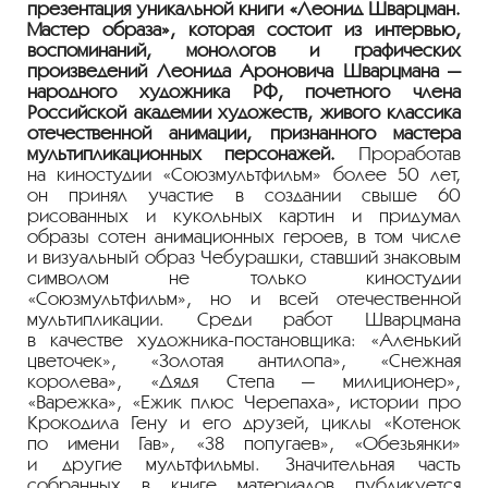
презентация уникальной книги «Леонид Шварцман.
Мастер образа», которая состоит из интервью,
воспоминаний, монологов и графических
произведений Леонида Ароновича Шварцмана —
народного художника РФ, почетного члена
Российской академии художеств, живого классика
отечественной анимации, признанного мастера
мультипликационных персонажей.
Проработав
на киностудии «Союзмультфильм» более 50 лет,
он принял участие в создании свыше 60
рисованных и кукольных картин и придумал
образы сотен анимационных героев, в том числе
и визуальный образ Чебурашки, ставший знаковым
символом не только киностудии
«Союзмультфильм», но и всей отечественной
мультипликации. Среди работ Шварцмана
в качестве
художника-постановщика
: «Аленький
цветочек», «Золотая антилопа», «Снежная
королева», «Дядя Степа — милиционер»,
«Варежка», «Ежик плюс Черепаха», истории про
Крокодила Гену и его друзей, циклы «Котенок
по имени Гав», «38 попугаев», «Обезьянки»
и другие мультфильмы. Значительная часть
собранных в книге материалов публикуется