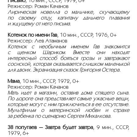
Письмо
, 10 мин., СССР, 1979, 0+
Режиссер: Роман Качанов
Лирическая новелла о мальчике, скучающему
по своему отцу, капитану дальнего плавания
и ждущему от него письма.
Котенок по имени Гав
, 10 мин., СССР, 1976, 0+
Режиссер: Лев Атаманов
Котенок с необычным именем Гав знакомится
с щенком Шариком. Вместе они находят
интересный способ бояться грозы и завтракают
сосиской, которая оказывается слишком маленькой
для двоих. Экранизация сказок Григория Остера.
Мама
, 10 мин., СССР, 1972, 0+
Режиссер: Роман Качанов
Мать идет в магазин, оставив дома спящего сына.
По дороге она представляет самые ужасные вещи,
которые могут с ним приключиться в ее отсутствие.
Мультфильм о материнской любви и страхе
за ребенка по сценарию Сергея Михалкова.
38 попугаев — Завтра будет завтра
, 9 мин., СССР,
1979, 6+