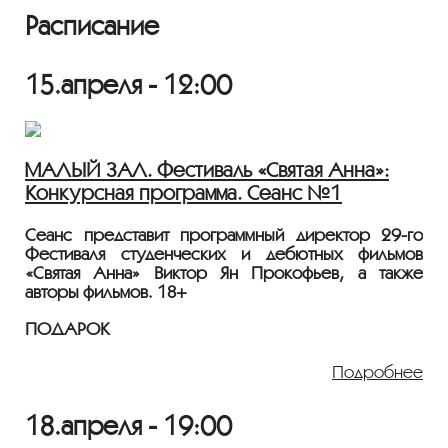
Расписание
15.апреля - 12:00
МАЛЫЙ ЗАЛ. Фестиваль «Святая Анна»:
Конкурсная программа. Сеанс №1
Сеанс представит программный директор 29-го
Фестиваля студенческих и дебютных фильмов
«Святая Анна» Виктор Ян Прокофьев, а также
авторы фильмов. 18+
ПОДАРОК
2021, 9 мин., Россия
Режиссер - Екатерина Чичерова.
Подробнее
ВККиТ ВГИК им. С.А. Герасимова, мастерская А.В.
Новиковой
18.апреля - 19:00
Лена приходит поздравить с днем рождения своего
парня, но вдруг сама получает неожиданный