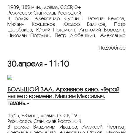
«ПЕРСОНА. Станислав Ростоцкий»
.
1989, 182 мин., драма, СССР, 0+
Режиссер: Станислав Ростоцкий
В ролях: Александр Суснин, Татьяна Бедова,
Михаил Кокшенов ,Федор Валиков, Петр
Щербаков, Юрий Потемкин, Анатолий Бородин,
Николай Погодин, Петр Любешкин, Александр
Лебедев
Подробнее
По повести Бориса Можаева "Живой".
Печальная история Федора Кузькина,
30.апреля - 11:10
разделившего с родной страной все тяготы
тридцатых, а затем и сороковых годов. Теперь
Кузькин решает стать единоличником. Но вновь
начинаются мытарства крестьянина - и уже без
надежды...
БОЛЬШОЙ ЗАЛ. Архивное кино. «Герой
нашего времени. Максим Максимыч.
Показ пройдёт с плёнки 35 мм из коллекции
Тамань.»
Госфильмофонда России.
Лента представлена в рамках программы
1965, 83 мин., драма, СССР, 12+
«ПЕРСОНА. Станислав Ростоцкий»
.
Режиссер: Станислав Ростоцкий
В ролях: Владимир Ивашов, Алексей Чернов,
Светлана Светличная, Александр Орлов, Николай