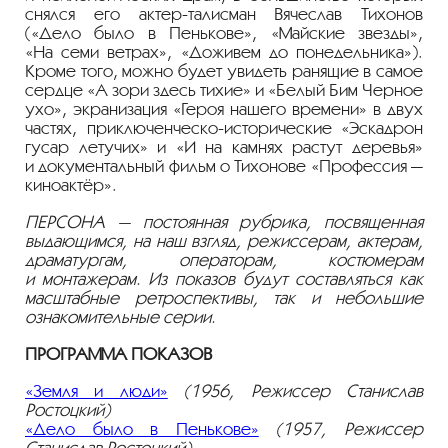
снялся его
актер-талисман
Вячеслав Тихонов
(«Дело было в Пенькове», «Майские звезды»,
«На семи ветрах», «Доживем до понедельника»).
Кроме того, можно будет увидеть ранящие в самое
сердце «А зори здесь тихие» и «Белый Бим Черное
ухо», экранизация «Героя нашего времени» в двух
частях,
приключенческо-исторические
«Эскадрон
гусар летучих» и «И на камнях растут деревья»
и документальный фильм о Тихонове «Профессия —
киноактёр».
ПЕРСОНА — постоянная рубрика, посвященная
выдающимся, на наш взгляд, режиссерам, актерам,
драматургам, операторам, костюмерам
и монтажерам. Из показов будут составляться как
масштабные ретроспективы, так и небольшие
ознакомительные серии.
ПРОГРАММА ПОКАЗОВ
«Земля и люди»
(1956, Режиссер Станислав
Ростоцкий)
«Дело было в Пенькове»
(1957, Режиссер
Станислав Ростоцкий)