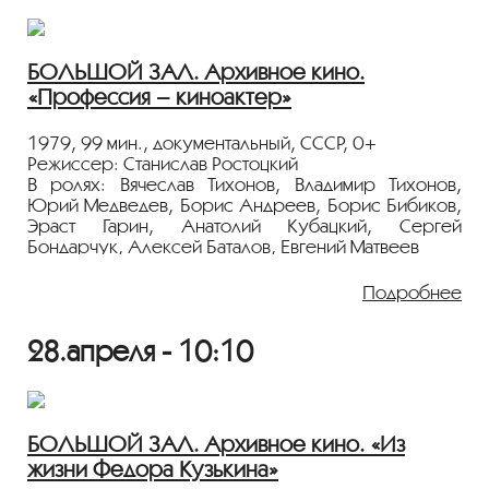
БОЛЬШОЙ ЗАЛ. Архивное кино.
«Профессия – киноактер»
1979, 99 мин., документальный, СССР, 0+
Режиссер: Станислав Ростоцкий
В ролях: Вячеслав Тихонов, Владимир Тихонов,
Юрий Медведев, Борис Андреев, Борис Бибиков,
Эраст Гарин, Анатолий Кубацкий, Сергей
Бондарчук, Алексей Баталов, Евгений Матвеев
Фильм о творчестве популярного российского
Подробнее
актера Вячеслава Тихонова рассказывают: Борис
Андреев, Эраст Гарин, Сергей Бондарчук,
28.апреля - 10:10
Всеволод Санаев, Евгений Матвеев, Алексей
Баталов.
Показ пройдёт с плёнки 35 мм из коллекции
Госфильмофонда России.
БОЛЬШОЙ ЗАЛ. Архивное кино. «Из
жизни Федора Кузькина»
Лента представлена в рамках программы