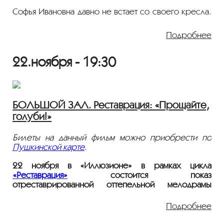
Софья Ивановна давно не встает со своего кресла.
А ее единственная дочь Таня, похоже, смирилась с
положением старой девы. Вся ее жизнь — это
Подробнее
заботы о больной матери. Но в один из
предновогодних вечеров Софья Ивановна
собралась умирать. И с этого момента в
22.ноября - 19:30
московской квартире начинаются настоящие
новогодние чудеса.
БОЛЬШОЙ ЗАЛ. Реставрация: «Прощайте,
голуби!»
Билеты на данный фильм можно приобрести по
Пушкинской карте
.
22 ноября в «Иллюзионе» в рамках цикла
«Реставрация»
состоится показ
отреставрированной оттепельной мелодрамы
Якова Сегеля «Прощайте, голуби!». В этой светлой
истории любви юной пары, обожающего голубей
Подробнее
слесаря Гены и медсестры Тани, главные роли
сыграли дебютанты Алексей Локтев, больше всего