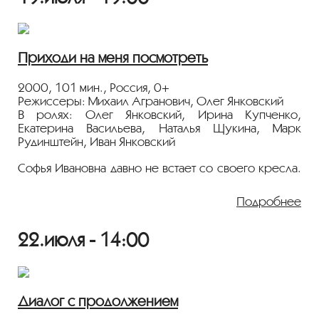
поступил только на четвертый год. Перед началом
учебы сын снова приехал к отцу....
10 июля в 19:00 состоится встреча с с
Приходи на меня посмотреть
режиссером и оператором Геннадием Карюком.
2000, 101 мин., Россия, 0+
Режиссеры: Михаил Агранович, Олег Янковский
В ролях: Олег Янковский, Ирина Купченко,
Екатерина Васильева, Наталья Щукина, Марк
Рудинштейн, Иван Янковский
Софья Ивановна давно не встает со своего кресла.
А ее единственная дочь Таня, похоже, смирилась с
положением старой девы. Вся ее жизнь — это
Подробнее
заботы о больной матери. Но в один из
предновогодних вечеров Софья Ивановна
собралась умирать. И с этого момента в
22.июля - 14:00
московской квартире начинаются настоящие
новогодние чудеса.
Диалог с продолжением