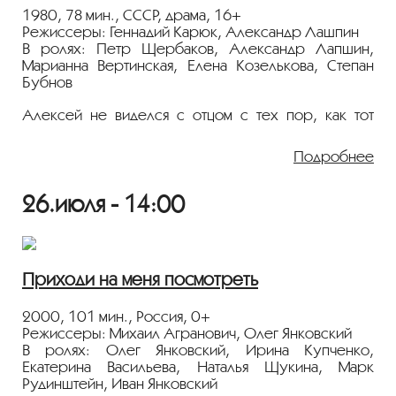
1980, 78 мин., СССР, драма, 16+
Режиссеры: Геннадий Карюк, Александр Лашпин
В ролях: Петр Щербаков, Александр Лапшин,
Марианна Вертинская, Елена Козелькова, Степан
Бубнов
Алексей не виделся с отцом с тех пор, как тот
развелся с матерью. До поступления в
литературный институт сын решил навестить отца —
Подробнее
и пожалел о потерянном времени. Тогда отец
категорически отказался понимать сына.
Раздосадованный Алексей уехал, в институт
26.июля - 14:00
поступил только на четвертый год. Перед началом
учебы сын снова приехал к отцу....
10 июля в 19:00 состоится встреча с с
Приходи на меня посмотреть
режиссером и оператором Геннадием Карюком.
2000, 101 мин., Россия, 0+
Режиссеры: Михаил Агранович, Олег Янковский
В ролях: Олег Янковский, Ирина Купченко,
Екатерина Васильева, Наталья Щукина, Марк
Рудинштейн, Иван Янковский