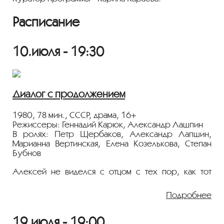
Расписание
10.июля - 19:30
Диалог с продолжением
1980, 78 мин., СССР, драма, 16+
Режиссеры: Геннадий Карюк, Александр Лашпин
В ролях: Петр Щербаков, Александр Лапшин,
Марианна Вертинская, Елена Козелькова, Степан
Бубнов
Алексей не виделся с отцом с тех пор, как тот
развелся с матерью. До поступления в
литературный институт сын решил навестить отца —
Подробнее
и пожалел о потерянном времени. Тогда отец
категорически отказался понимать сына.
Раздосадованный Алексей уехал, в институт
19.июля - 19:00