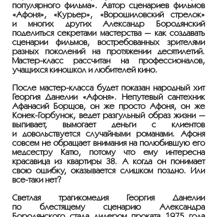
популярного фильма». Автор сценариев фильмов
«Афоня», «Курьер», «Ворошиловский стрелок»
и многих других Александр Бородянский
поделиться секретами мастерства — как создавать
сценарии фильмов, востребованных зрителями
разных поколений на протяжении десятилетий.
Мастер-класс
рассчитан на профессионалов,
учащихся киношкол и любителей кино.
После
мастер-класса
будет показан народный хит
Георгия Данелии «Афоня». Непутевый сантехник
Афанасий Борщов, он же просто Афоня, он же
Конек-Горбунок
, ведет разгульный образ жизни —
выпивает, вымогает деньги с клиентов
и довольствуется случайными романами. Афоня
совсем не обращает внимания на полюбившую его
медсестру Катю, потому что ему интересна
красавица из квартиры 38. А когда он понимает
свою ошибку, оказывается слишком поздно. Или
всё-таки
нет?
Светлая трагикомедия Георгия Данелии
по блестящему сценарию Александра
Бородянского стала лидером проката 1975 года