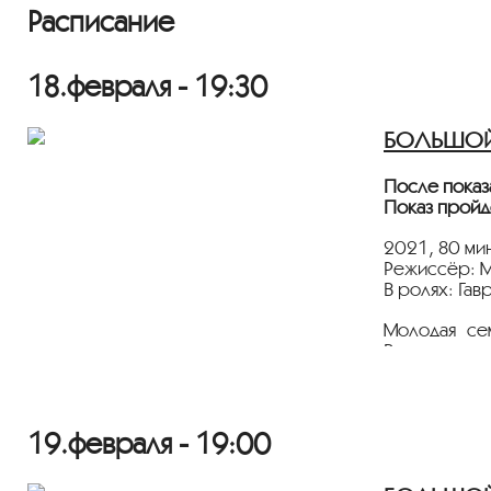
Расписание
18.февраля - 19:30
БОЛЬШОЙ 
После показ
Показ пройд
2021, 80 мин
Режиссёр: М
В ролях: Гав
Молодая се
Внезапно и
дороги разм
вызвать в по
19.февраля - 19:00
Дорогие зр