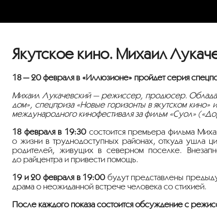
Якутское кино. Михаил Лукач
18 — 20 февраля в «Иллюзионе» пройдет серия спецп
Михаил Лукачевский — режиссер, продюсер. Обладат
дом», спецприза «Новые горизонты в якутском кино» 
международного кинофестиваля за фильм «Суол» («До
18 февраля в 19:30
состоится премьера фильма Михаи
о жизни в труднодоступных районах, откуда ушла ц
родителей, живущих в северном поселке. Внезапно
до райцентра и привести помощь.
19 и 20 февраля в 19:00
будут представлены предыдущ
драма о неожиданной встрече человека со стихией.
После каждого показа состоится обсуждение с режис