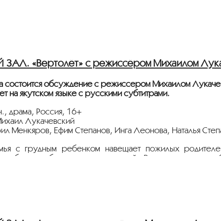
ЗАЛ. «Вертолёт» с режиссёром Михаилом Лук
а состоится обсуждение с режиссером Михаилом Лукаче
ёт на якутском языке с русскими субтитрами.
., драма, Россия, 16+
ихаил Лукачевский
рил Менкяров, Ефим Степанов, Инга Леонова, Наталья Сте
мья с грудным ребенком навещает пожилых родителе
х ребенок заболевает дизентерией. В поселке нет не
ыло из-за весеннего половодья. Молодой отец Ваня реш
селок санрейс. Но путь предстоит долгий и опасный.
ители,