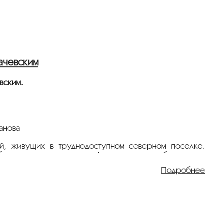
ачевским
вским.
панова
й, живущих в труднодоступном северном поселке.
обходимых лекарств, телефонную линию оборвало, а
ается самостоятельно добраться до райцентра, чтобы
Подробнее