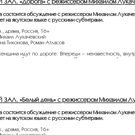
ЗАЛ. «Дорога» с режиссёром Михаилом Лукач
льно рекомендуем до и во время киносеанса носить сред
дистанцию, производить бесконтактную оплату услуг, испо
а состоится обсуждение с режиссером Михаилом Лукаче
 вашем здоровье,
ёт на якутском языке с русскими субтитрами.
Иллюзион»
., драма, Россия, 16+
ихаил Лукачевский
ина Тихонова, Роман Атласов
енщина идут по дороге. Впереди – неизвестность, внутр
е, но как будто давно знакомы. Полуразрушенный дом с
 прошлого и самими собой, исповедальней и тюрьмой.
обственной души? Когда рушится все, к чему ты привык,
нь и смерть, остается только верить и идти дальше. Доро
к символ поиска себя в мире и мира в себе.
ЗАЛ. «Белый день» с режиссёром Михаилом Лу
ители,
льно рекомендуем до и во время киносеанса носить сред
а состоится обсуждение с режиссером Михаилом Лукаче
дистанцию, производить бесконтактную оплату услуг, испо
ёт на якутском языке с русскими субтитрами.
 вашем здоровье,
., драма, Россия, 16+
Иллюзион»
ихаил Лукачевский