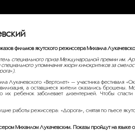
евский
оказов фильмов якутского режиссера Михаила Лукачевско
ель специального приза Международной премии им. Арс
и специального упоминания жюри кинокритиков за смелос
рога»).
ла Лукачевского «Вертолет» — участника фестиваля «Ок
ивилизация, а оставшиеся жители оказались брошены. 
 их ребенок заболевает дизентерией. Чтобы спасти 
ие работы режиссера: «Дорога», снятая по пьесе якутс
сером Михаилом Лукачевским. Показы пройдут на языке о