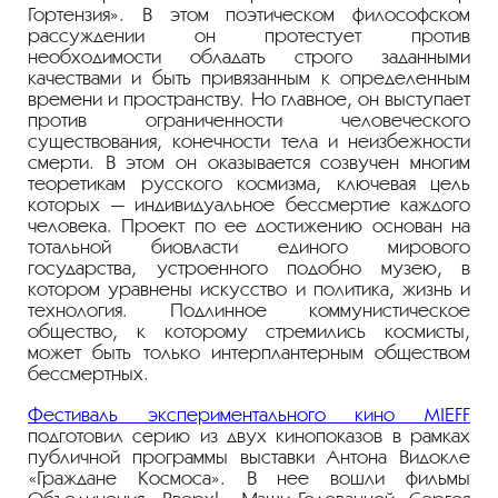
Гортензия». В этом поэтическом философском
рассуждении он протестует против
необходимости обладать строго заданными
качествами и быть привязанным к определенным
времени и пространству. Но главное, он выступает
против ограниченности человеческого
существования, конечности тела и неизбежности
смерти. В этом он оказывается созвучен многим
теоретикам русского космизма, ключевая цель
которых — индивидуальное бессмертие каждого
человека. Проект по ее достижению основан на
тотальной биовласти единого мирового
государства, устроенного подобно музею, в
котором уравнены искусство и политика, жизнь и
технология. Подлинное коммунистическое
общество, к которому стремились космисты,
может быть только интерплантерным обществом
бессмертных.
Фестиваль экспериментального кино MIEFF
подготовил серию из двух кинопоказов в рамках
публичной программы выставки Антона Видокле
«Граждане Космоса». В нее вошли фильмы