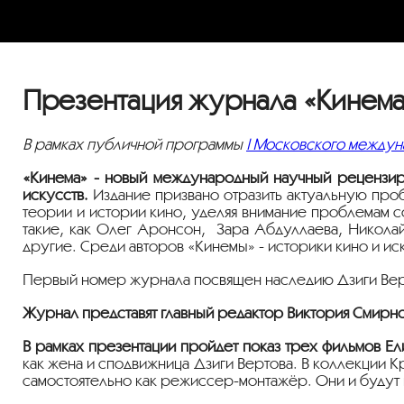
Презентация журнала «Кинема
В рамках публичной программы
I Московского междун
«Кинема» - новый международный научный рецензир
искусств.
Издание призвано отразить актуальную про
теории и истории кино, уделяя внимание проблемам 
такие, как Олег Аронсон, Зара Абдуллаева, Никола
другие. Среди авторов «Кинемы» - историки кино и и
Первый номер журнала посвящен наследию Дзиги Верт
Журнал представят главный редактор Виктория Смирно
В рамках презентации пройдет показ трех фильмов Ел
как жена и сподвижница Дзиги Вертова. В коллекции 
самостоятельно как режиссер-монтажёр. Они и будут 