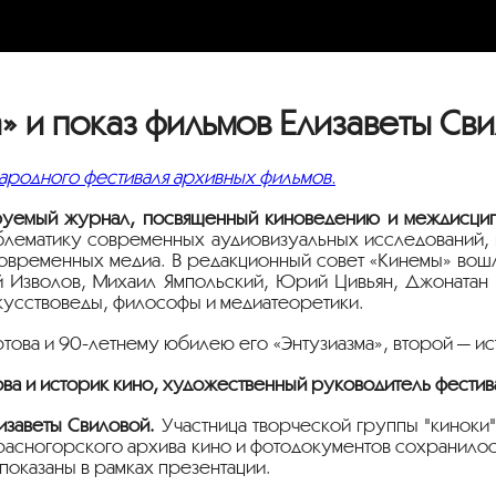
» и показ фильмов Елизаветы Св
ародного фестиваля архивных фильмов.
уемый журнал, посвященный киноведению и междисцип
блематику современных аудиовизуальных исследований,
современных медиа. В редакционный совет «Кинемы» вош
й Изволов, Михаил Ямпольский, Юрий Цивьян, Джонатан 
скусствоведы, философы и медиатеоретики.
ова и 90-летнему юбилею его «Энтузиазма», второй — ис
ва и историк кино, художественный руководитель фестив
изаветы Свиловой.
Участница творческой группы "киноки"
Красногорского архива кино и фотодокументов сохранило
показаны в рамках презентации.