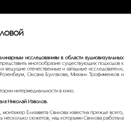
иловой
линарным исследованиям в области аудиовизуальных
 представить многообразие существующих подходов к
ли ведущие отечественные и западные исследователи,
Розенбаум, Оксана Булгакова, Михаил Трофименков и
тории интермедиальности в кино.
аля Николай Изволов.
, монтажер Елизавета Свилова известна прежде всего,
сь несколько сюжетов, над которыми Свилова работала