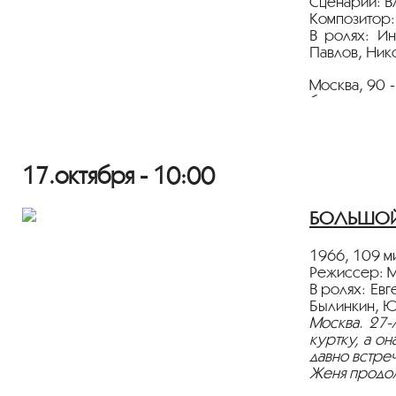
Сценарий: В
Композитор:
В ролях: Ин
Павлов, Ник
Москва, 90 
бизнес, ноч
перевозки п
накануне св
заглушить с
проблема не
17.октября - 10:00
Показ пройд
БОЛЬШОЙ 
Лента предс
1966, 109 ми
Режиссер: 
Дорогие зр
В ролях: Ев
Былинкин, Ю
мы настояте
Москва. 27-
социальную 
куртку, а о
давно встре
С заботой о
Женя продолж
кинотеатр «