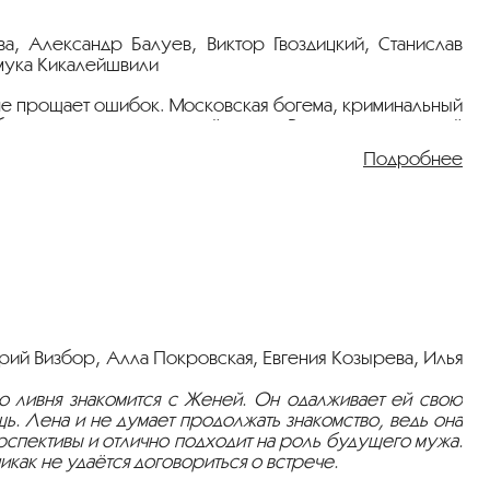
ва, Александр Балуев, Виктор Гвоздицкий, Станислав
мука Кикалейшвили
 не прощает ошибок. Московская богема, криминальный
образуют поверхность этой жизни. Во время очередной
и исчезают. Ситуация осложняется еще больше, когда
Подробнее
 тот подозревает в похищении денег. Герои пытаются
м и сексом. Интрига продолжает разрастаться, пока
в затылок...
рий Визбор, Алла Покровская, Евгения Козырева, Илья
ства персональной защиты (маска, перчатки), держать
о ливня знакомится с Женей. Он одалживает ей свою
льзовать антисептик и мыть руки.
щь. Лена и не думает продолжать знакомство, ведь она
рспективы и отлично подходит на роль будущего мужа.
икак не удаётся договориться о встрече.