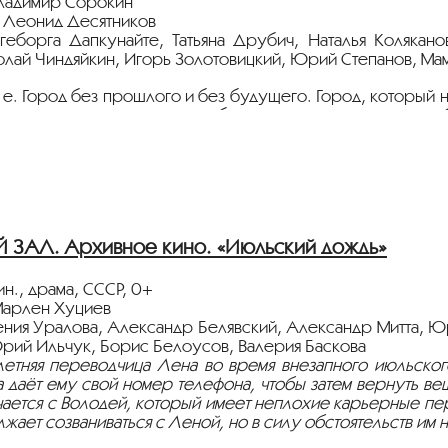
ладимир Сорокин
 Леонид Десятников
геборга Дапкунайте, Татьяна Друбич, Наталья Колякано
олай Чиндяйкин, Игорь Золотовицкий, Юрий Степанов, Ма
- е. Город без прошлого и без будущего. Город, который
ная жизнь, легкие деньги, возбуждение и растерянность 
артии нала для нового русского по кличке Майкл деньг
адьбы невеста Майкла влюбляется в его друга, которого
трах перед разрушительной жестокостью жизни алкоголе
 разрешается наиболее универсальным способом — пулей 
ёт с плёнки 35 мм из коллекции Госфильмофонда России.
ЗАЛ. Архивное кино. «Июльский дождь»
тавлена в рамках программы
«МОСКВА. День города
».
н., драма, СССР, 0+
Марлен Хуциев
ители,
гения Уралова, Александр Белявский, Александр Митта, Ю
рий Ильчук, Борис Белоусов, Валерия Баскова
льно рекомендуем до и во время киносеанса носить сред
летняя переводчица Лена во время внезапного июльског
дистанцию, производить бесконтактную оплату услуг, испо
на даёт ему свой номер телефона, чтобы затем вернуть ве
чается с Володей, который имеет неплохие карьерные пе
 вашем здоровье,
ает созваниваться с Леной, но в силу обстоятельств им н
Иллюзион»