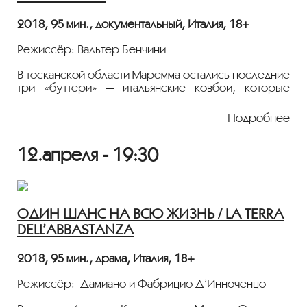
не сможет. Придётся просить приюта у родителей
и близких друзей. Кочуя с дивана на диван, Гвидо
2018, 95 мин., документальный, Италия, 18+
становятся невольным свидетелем их жизни и
любовных переживаний.
Режиссёр: Вальтер Бенчини
В тосканской области Маремма остались последние
три «буттери» — итальянские ковбои, которые
занимаются выпасом рогатого скота. Благодаря
прекрасной операторской работе зрителю
Подробнее
открывается, сколь сильную любовь питают эти
люди к своей земле, сколь дорога им эта жизнь, от
12.апреля - 19:30
которой они не могут и не хотят отказаться. Но
передавать молодежи секреты ремесла
тосканских «буттери» становится всё сложнее…
ОДИН ШАНС НА ВСЮ ЖИЗНЬ / LA TERRA
DELL’ABBASTANZA
2018, 95 мин., драма, Италия, 18+
Режиссёр: Дамиано и Фабрицио Д’Инноченцо