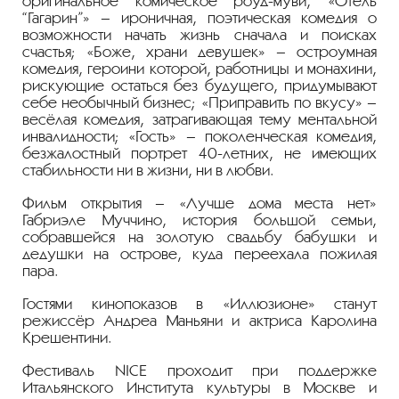
оригинальное комическое роуд-муви, «Отель
“Гагарин”» – ироничная, поэтическая комедия о
возможности начать жизнь сначала и поисках
счастья; «Боже, храни девушек» – остроумная
комедия, героини которой, работницы и монахини,
рискующие остаться без будущего, придумывают
себе необычный бизнес; «Приправить по вкусу» –
весёлая комедия, затрагивающая тему ментальной
инвалидности; «Гость» – поколенческая комедия,
безжалостный портрет 40-летних, не имеющих
стабильности ни в жизни, ни в любви.
Фильм открытия – «Лучше дома места нет»
Габриэле Муччино, история большой семьи,
собравшейся на золотую свадьбу бабушки и
дедушки на острове, куда переехала пожилая
пара.
Гостями кинопоказов в «Иллюзионе» станут
режиссёр Андреа Маньяни и актриса Каролина
Крешентини.
Фестиваль NICE проходит при поддержке
Итальянского Института культуры в Москве и