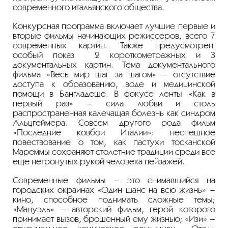
современного итальянского общества.
Конкурсная программа включает лучшие первые и
вторые фильмы начинающих режиссеров, всего 7
современных картин. Также предусмотрен
особый показ 2 короткометражных и 3
документальных картин. Тема документального
фильма «Весь мир шаг за шагом» – отсутствие
доступа к образованию, воде и медицинской
помощи в Бангладеше. В фокусе ленты «Как в
первый раз» – сила любви и столь
распространенная калечащая болезнь как синдром
Альцгеймера. Совсем другого рода фильм
«Последние ковбои Италии»: неспешное
повествование о том, как пастухи тосканской
Мареммы сохраняют столетние традиции среди все
еще нетронутых рукой человека пейзажей.
Современные фильмы – это снимавшийся на
городских окраинах «Один шанс на всю жизнь» –
кино, способное поднимать сложные темы;
«Мануэль» – авторский фильм, герой которого
принимает вызов, брошенный ему жизнью; «Изи» –