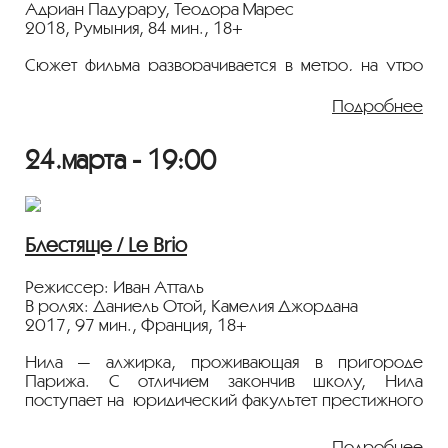
Адриан Падурару, Теодора Марес
2018, Румыния, 84 мин., 18+
Сюжет фильма разворачивается в метро, на утро
после трагедии, случившейся в ночном клубе
Бухареста. В остановившемся между станциями
Подробнее
составе поезда пассажиры вынуждены провести
почти целый день вместе. Простые человеческие
24.марта - 19:00
истории объединяют прежде совершенно чужих
друг другу людей.
Трейлер
Блестяще / Le Brio
Режиссер: Иван Атталь
В ролях: Даниель Отой, Камелия Джордана
2017, 97 мин., Франция, 18+
Нила — алжирка, проживающая в пригороде
Парижа. С отличием закончив школу, Нила
поступает на юридический факультет престижного
парижского вуза. В первый же день занятий у
девушки возникает конфликт на почве расизма с
Подробнее