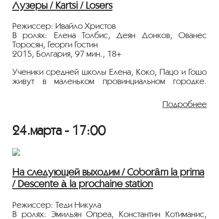
Лузеры / Kartsi / Losers
интеллектуал Пьер-Поль заводит дружбу с
Спектакль представит филолог, культуролог и
маргинальной парочкой…
театральный критик
Елена Гордиенко.
Режиссер: Ивайло Христов
В ролях: Елена Толбис, Деян Донков, Ованес
Трейлер
Трейлер
Торосян, Георги Гостин
2015, Болгария, 97 мин., 18+
КУПИТЬ БИЛЕТ
Ученики средней школы Елена, Коко, Пацо и Гошо
живут в маленьком провинциальном городке.
Неразлучные друзья уверены, что все они
неудачники. Коко влюблён в Елену. Девушка
Подробнее
мечтает стать певицей. Она очень волнуется из-за
предстоящих гастролей знаменитой рок-группы.
Этот концерт взбудоражил весь город, положил
24.марта - 17:00
начало новым любовным романам, разочарованиям
и запутанным взаимоотношениям…
Приз «Золотой Георгий» Московского
На следующей выходим / Coborâm la prima
международного кинофестиваля 2015 «Золотой
Георгий» за лучший фильм
/ Descente à la prochaine station
Трейлер
Режиссер: Теди Никула
В ролях: Эмильян Опреа, Константин Котиманис,