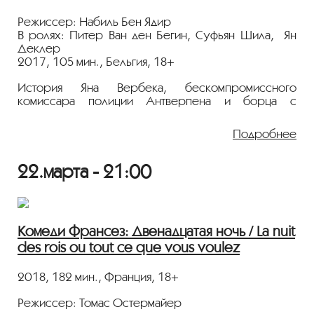
Режиссер: Набиль Бен Ядир
В ролях: Питер Ван ден Бегин, Суфьян Шила, Ян
Деклер
2017, 105 мин., Бельгия, 18+
История Яна Вербека, бескомпромиссного
комиссара полиции Антверпена и борца с
наркотиками, который среди населения и прессы
прославился как ярый сторонник радикальных мер.
Подробнее
Вербек взбудоражил общество, заявив, что
покидает полицию, чтобы присоединиться на
выборах к ультраправой партии ВПВ. В последний
22.марта - 21:00
день в качестве полицейского он проводит
расследование, которое приводит его в город
Шарлеруа на штурм нарколаборатории.
Последствия этой операции оказываются весьма
Комеди Франсез: Двенадцатая ночь / La nuit
неожиданными.
des rois ou tout ce que vous voulez
Трейлер
2018, 182 мин., Франция, 18+
Режиссер: Томас Остермайер