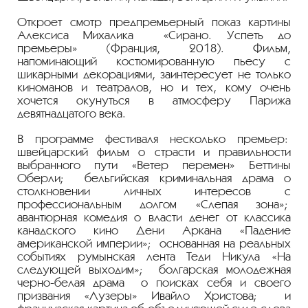
Откроет смотр предпремьерный показ картины
Алексиса Михалика «Сирано. Успеть до
премьеры» (Франция, 2018). Фильм,
напоминающий костюмированную пьесу с
шикарными декорациями, заинтересует не только
киноманов и театралов, но и тех, кому очень
хочется окунуться в атмосферу Парижа
девятнадцатого века.
В программе фестиваля несколько премьер:
швейцарский фильм о страсти и правильности
выбранного пути «Ветер перемен» Беттины
Оберли; бельгийская криминальная драма о
столкновении личных интересов с
профессиональным долгом «Слепая зона»;
авантюрная комедия о власти денег от классика
канадского кино Дени Аркана «Падение
американской империи»; основанная на реальных
событиях румынская лента Теди Никула «На
следующей выходим»; болгарская молодежная
черно-белая драма о поисках себя и своего
призвания «Лузеры» Ивайло Христова; и