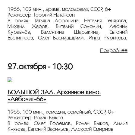
Показ пройдёт с плёнки 35 мм из коллекции
Госфильмофонда России.
1966, 102 мин., драма, мелодрама, СССР, 6+
Режиссёр: Георгий Натансон
Лента представлена в рамках
В ролях: Татьяна Доронина, Наталья Тенякова,
программы
«ПЕРСОНА. Юлий Карасик»
.
Михаил Жаров, Виталий Соломин, Леонид
Куравлёв, Валентина Шарыкина, Евгений
Евстигнеев, Олег Басилашвили, Инна Чурикова,
Софья Пилявская
Подробнее
Мелодрама по пьесе Александра Володина.
Две сестры давно живут на попечении дяди,
27.октября - 10:30
который взял их из детского дома и искренне
мечтает о счастливой жизни для каждой. Девушки
часто следуют его советам, но это не приносит им
счастья. Старшая сестра жертвует всем, чтобы
младшая стала актрисой, — и лишь спустя годы
БОЛЬШОЙ ЗАЛ. Архивное кино.
понимает, что напрасно отказывалась от своей
«Айболит-66»
мечты и судьбы...
Показ пройдёт с плёнки 35 мм из коллекции
1966, 100 мин., комедия, семейный, СССР, 0+
Госфильмофонда России.
Режиссер: Ролан Быков
В ролях: Олег Ефремов, Ролан Быков, Лидия
Лента представлена в рамках программы
Князева, Евгений Васильев, Алексей Смирнов
«ПЕРСОНА. Татьяна Доронина»
.