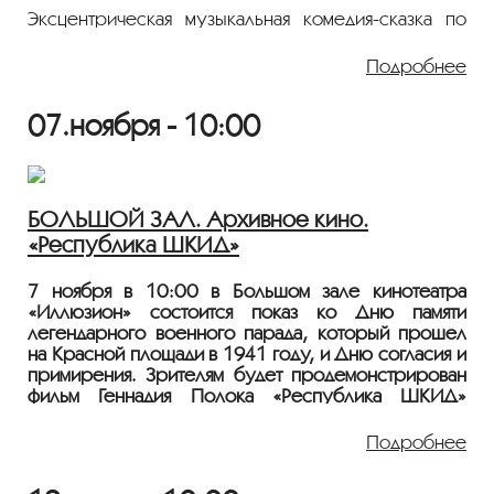
Эксцентрическая музыкальная комедия-сказка по
мотивам одноименного произведения К.Чуковского
рассказывает о добром докторе Айболите,
Подробнее
отправившемся в Африку на помощь больным
обезьянам. С ним в путь идут его друзья -
07.ноября - 10:00
трогательная обезьянка Чичи и отважная собака
Авва. Помешать им пытается разбойник Бармалей
со своими совсем не страшными помощниками.
Показ пройдёт с плёнки 35 мм из коллекции
БОЛЬШОЙ ЗАЛ. Архивное кино.
Госфильмофонда России.
«Республика ШКИД»
Лента представлена в рамках
программ
«ПЕРСОНА. Ролан Быков»
и
«ЮНЫЙ
7 ноября в 10:00 в Большом зале кинотеатра
ЗРИТЕЛЬ»
.
«Иллюзион» состоится показ ко Дню памяти
легендарного военного парада, который прошёл
на Красной площади в 1941 году, и Дню согласия и
примирения. Зрителям будет продемонстрирован
фильм Геннадия Полока «Республика ШКИД»
(1966).
Подробнее
1966, 103 мин., драма, комедия, СССР , 0+
Режиссер: Геннадий Полока