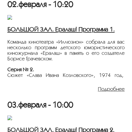
02.февраля - 10:20
БОЛЬШОЙ ЗАЛ. Ералаш! Программа 1.
Команда кинотеатра «Иллюзион» собрала для вас
несколько программ детского юмористического
киножурнала «Ералаш» в память о его создателе
Борисе Грачевском.
Серия № 2.
Сюжет «Слава Ивана Козловского», 1974 год,
режиссёр: В. Горлов; в ролях: Глузский, А.
Кондратьев;
Подробнее
Сюжет «Не надо волноваться», режиссёр: В.
Дорман, в ролях Л. Овчинникова, Н. Румянцева.
03.февраля - 10:00
Серия № 5.
Сюжет «Как сейчас помню», 1975 год, режиссёр:
Э. Гаврилов, в ролях: Г. Хазанов.
БОЛЬШОЙ ЗАЛ. Ералаш! Программа 2.
Серия№ 9.