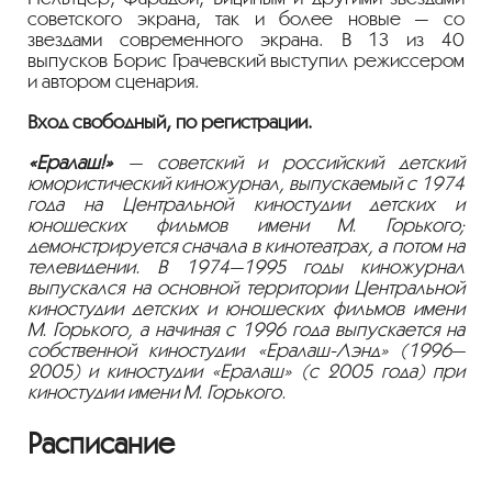
советского экрана, так и более новые — со
звездами современного экрана. В 13 из 40
выпусков Борис Грачевский выступил режиссером
и автором сценария.
Вход свободный, по регистрации.
«Ералаш!»
— советский и российский детский
юмористический киножурнал, выпускаемый с 1974
года на Центральной киностудии детских и
юношеских фильмов имени М. Горького;
демонстрируется сначала в кинотеатрах, а потом на
телевидении. В 1974—1995 годы киножурнал
выпускался на основной территории Центральной
киностудии детских и юношеских фильмов имени
М. Горького, а начиная с 1996 года выпускается на
собственной киностудии «Ералаш-Лэнд» (1996—
2005) и киностудии «Ералаш» (с 2005 года) при
киностудии имени М. Горького.
Расписание