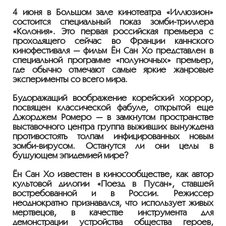
4 июня в Большом зале кинотеатра «Иллюзион»
состоится специальный показ зомби-триллера
«Колония». Это первая российская премьера с
проходящего сейчас во Франции каннского
кинофестиваля — фильм Ён Сан Хо представлен в
специальной программе «полуночных» премьер,
где обычно отмечают самые яркие жанровые
эксперименты со всего мира.
Будоражащий воображение корейский хоррор,
посвящен классической фабуле, открытой еще
Джорджем Ромеро — в замкнутом пространстве
выставочного центра группа выживших вынуждена
противостоять толпам инфицированных новым
зомби-вирусом. Останутся ли они целы в
бушующем эпидемией мире?
Ён Сан Хо известен в киносообществе, как автор
культовой дилогии «Поезд в Пусан», ставшей
востребованной и в России. Режиссер
неоднократно признавался, что использует живых
мертвецов, в качестве инструмента для
демонстрации устройства общества героев,