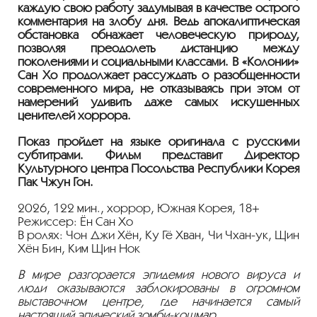
каждую свою работу задумывая в качестве острого
комментария на злобу дня. Ведь апокалиптическая
обстановка обнажает человеческую природу,
позволяя преодолеть дистанцию между
поколениями и социальными классами. В «Колонии»
Сан Хо продолжает рассуждать о разобщенности
современного мира, не отказываясь при этом от
намерений удивить даже самых искушенных
ценителей хоррора.
Показ пройдет на языке оригинала с русскими
субтитрами. Фильм представит Директор
Культурного центра Посольства Республики Корея
Пак Чжун Гон
.
2026, 122 мин., хоррор, Южная Корея, 18+
Режиссер: Ён Сан Хо
В ролях: Чон Джи Хён, Ку Гё Хван, Чи Чхан-ук, Щин
Хён Бин, Ким Щин Нок
В мире разгорается эпидемия нового вируса и
люди оказываются заблокированы в огромном
выставочном центре, где начинается самый
настоящий эпический зомби-кошмар.