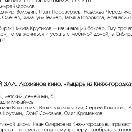
., мюзикл, спортивная комедия, СССР, 6+
Андрей Фролов
адимир Володин, Иван Переверзев, Надежда Чередничен
л Оленев, Эммануил Геллер, Татьяна Говоркова, Афанасий 
иряк Никита Крутиков — начинающий боксер. Ему прочат
ен, готов жениться и уехать с любимой домой, в Сибирь
орт…
тавлена в рамках программы "
СПОРТИВНАЯ СЕКЦИЯ"
.
ители,
уем производить бесконтактную оплату услуг, исполь
АЛ. Архивное кино. «Рыцарь из Княж-городка
осить средства персональной защиты (маска, перчатки) до
 вашем здоровье,
., детский, семейный, 6+
Иллюзион»
адим Михайлов
колай Волков мл., Ваня Суходольский, Сергей Коковкин, Д
в Круглый, Юрий Соловьев, Олег Хроменков
тивной школы Иван Смирнов из Княж-городка выигрывает
арева — и помогает опытному тренеру разобраться в про