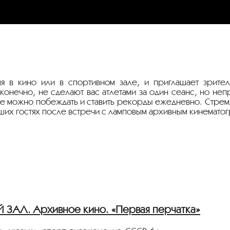
 в кино или в спортивном зале, и приглашает зрит
онечно, не сделают вас атлетами за один сеанс, но непр
где можно побеждать и ставить рекорды ежедневно. Стре
наших гостях после встречи с ламповым архивным кинемато
АЛ. Архивное кино. «Первая перчатка»