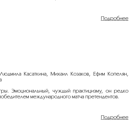
ошества.
Подробнее
защитника Отечества”.
 Людмила Касаткина, Михаил Козаков, Ефим Копелян,
в
гры. Эмоциональный, чуждый практицизму, он редко
 победителем международного матча претендентов.
Подробнее
ина»
.