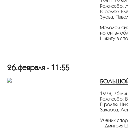
1946, 79 мин
Режиссёр: 
В ролях: Вл
Зуева, Паве
Молодой сиб
но он влюбл
Никиту в сп
Лента предс
Дорогие зр
26.февраля - 11:55
мы рекоменд
БОЛЬШОЙ З
дистанцию, н
С заботой о
1978, 76 мин
кинотеатр «
Режиссёр: В
В ролях: Ни
Захаров, Ле
Ученик спор
— Дмитрия Ц