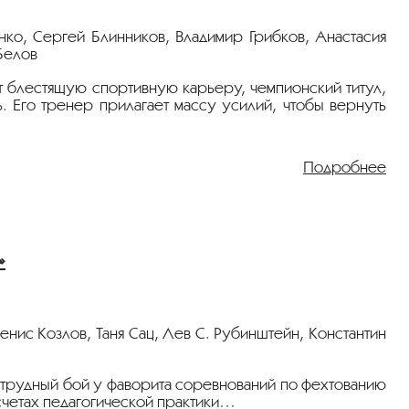
ко, Сергей Блинников, Владимир Грибков, Анастасия
Белов
 блестящую спортивную карьеру, чемпионский титул,
. Его тренер прилагает массу усилий, чтобы вернуть
Подробнее
зовать антисептик, мыть руки, держать социальную
»
 и во время киносеанса.
енис Козлов, Таня Сац, Лев С. Рубинштейн, Константин
 трудный бой у фаворита соревнований по фехтованию
счетах педагогической практики…