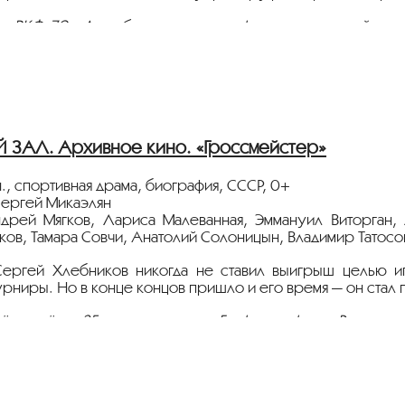
 ВКФ-79 в Ашхабаде по разделу фильмов для детей и юн
тавлена в рамках программы
“ЮНЫЙ ЗРИТЕЛЬ”
и “Ко Дню 
ЗАЛ. Архивное кино. «Гроссмейстер»
., спортивная драма, биография, СССР, 0+
ергей Микаэлян
дрей Мягков, Лариса Малеванная, Эммануил Виторган,
ков, Тамара Совчи, Анатолий Солоницын, Владимир Татосо
Сергей Хлебников никогда не ставил выигрыш целью и
урниры. Но в конце концов пришло и его время — он стал
ёт с плёнки 35 мм из коллекции Госфильмофонда России.
тавлена в рамках программы
«ПЕРСОНА. Людмила Касатк