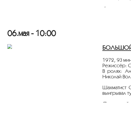
Диплом жюри
Лента предс
06.мая - 10:00
БОЛЬШОЙ 
1972, 93 мин
Режиссёр: С
В ролях: Ан
Николай Вол
Шахматист 
выигрывал т
Показ пройд
Лента предс