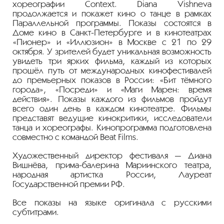
хореографии Context. Diana Vishneva
продолжается и покажет кино о танце в рамках
Параллельной программы. Показы состоятся в
Доме кино в Санкт-Петербурге и в кинотеатрах
«Пионер» и «Иллюзион» в Москве с 21 по 29
октября. У зрителей будет уникальная возможность
увидеть три ярких фильма, каждый из которых
прошёл путь от международных кинофестивалей
до премьерных показов в России: «Бит тёмного
города», «Посреди» и «Маги Марен: время
действия». Показы каждого из фильмов пройдут
всего один день в каждом кинотеатре. Фильмы
представят ведущие кинокритики, исследователи
танца и хореографы. Кинопрограмма подготовлена
совместно с командой Beat Films.
Художественный директор фестиваля — Диана
Вишнёва, прима-балерина Мариинского театра,
народная артистка России, Лауреат
Государственной премии РФ.
Все показы на языке оригинала с русскими
субтитрами.