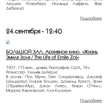
Люсьен Розенберг, Иоланда Лаффон, Жан
Дебюкур
Биографический фильм о Бетховене, немецком
Подробнее
композиторе, пианисте и дирижёре, последнем
представителе «венской классической школы»
24.сентября - 12:40
Фильм демонстрируется в русском дубляже.
Лента представлена в рамках программы " ЖИЗНЬ
ВЕЛИКИХ".
БОЛЬШОЙ ЗАЛ. Архивное кино. «Жизнь
Эмиля Золя / The Life of Emile Zol»
Дорогие зрители,
1937, 115 мин., драма, биография, США, 12+
мы рекомендуем производить бесконтактную
Режиссёр: Уильям Дитерле
оплату услуг, использовать антисептик, мыть руки,
В ролях: Пол Муни, Гэйл Сондергаард, Джозеф
держать социальную дистанцию, носить средства
Шилдкраут, Глория Холден, Дональд Крисп, Эрин
персональной защиты (маска, перчатки) до и во
О’Брайен-Мур, Джон Лител, Генри О’Нилл,
время киносеанса.
Моррис Карновский, Луи Кэлхерн
С заботой о вашем здоровье,
Фильм демонстрируется на языке оригинала с
Подробнее
кинотеатр «Иллюзион»
русскими субтитрами.