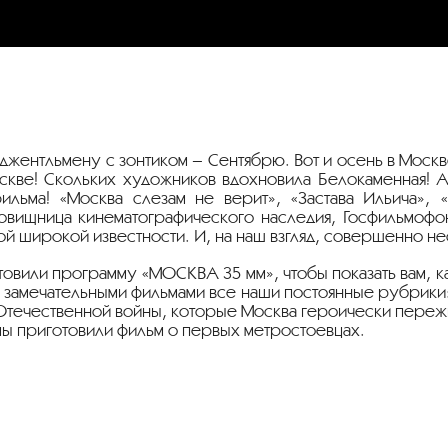
джентльмену с зонтиком – Сентябрю. Вот и осень в Москв
скве! Скольких художников вдохновила Белокаменная! 
льма! «Москва слезам не верит», «Застава Ильича», 
овищница кинематографического наследия, Госфильмофон
ой широкой известности. И, на наш взгляд, совершенно н
вили программу «МОСКВА 35 мм», чтобы показать вам, к
 замечательными фильмами все наши постоянные рубрики
 Отечественной войны, которые Москва героически переж
мы приготовили фильм о первых метростоевцах.