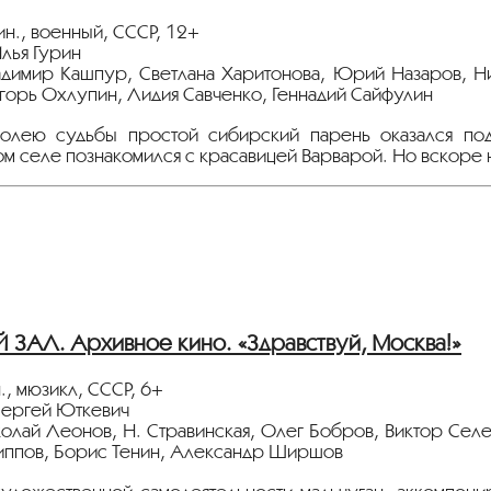
тавлен в рамках программы "МОСКВА. 35 мм".
ин., военный, СССР, 12+
лья Гурин
адимир Кашпур, Светлана Харитонова, Юрий Назаров, Ни
зрители,
Игорь Охлупин, Лидия Савченко, Геннадий Сайфулин
ия кинотеатра рекомендует производить бесконтактную 
иальную дистанцию, носить средства персональной защиты 
Волею судьбы простой сибирский парень оказался под
м селе познакомился с красавицей Варварой. Но вскоре н
 Вашем здоровье,
ия кинотеатра «Иллюзион»
зрители,
ия кинотеатра рекомендует производить бесконтактную 
иальную дистанцию, носить средства персональной защиты 
 Вашем здоровье,
АЛ. Архивное кино. «Здравствуй, Москва!»
ия кинотеатра «Иллюзион»
., мюзикл, СССР, 6+
Сергей Юткевич
колай Леонов, Н. Стравинская, Олег Бобров, Виктор Сел
иппов, Борис Тенин, Александр Ширшов