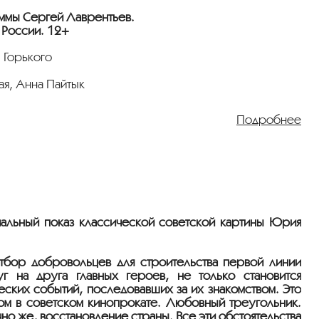
н, Владимир Фогель, Борис Барнет, Сергей Комаров,
ммы Сергей Лаврентьев.
и близкие Веста всячески стараются отговорить его
 России. 12+
ь американская пресса пестрит описанием «ужасов»,
теля — ковбоя Джедди. Увы, предпринятые американцем
 Горького
ений.
я, Анна Пайтык
Подробнее
 Ходжан, Овезгеленов, Олег Анофриев, Юрий Визбор
це. Моряк Володя привозит в типографию стихи своего
рую влюбился, не подозревая, что она замужем и ждет
 не может с ним поговорить — парень стоит в карауле
иальный показ классической советской картины Юрия
тбор добровольцев для строительства первой линии
 на друга главных героев, не только становится
еских событий, последовавших за их знакомством. Это
ом в советском кинопрокате. Любовный треугольник.
но же, восстановление страны. Все эти обстоятельства