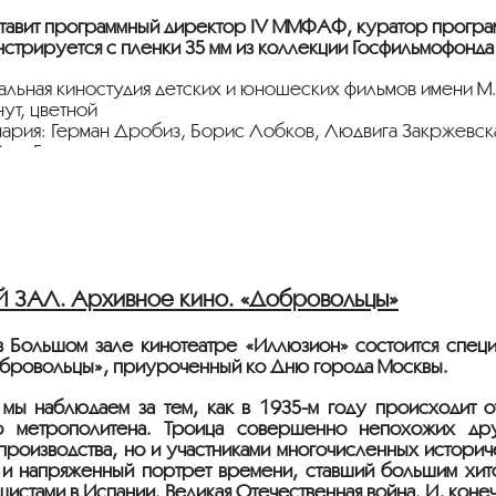
рфирий Подобед, Александра Хохлова, Всеволод Пудовки
ленский
тавит программный директор IV ММФАФ, куратор програ
й буржуа мистер Вест едет в Советский Союз. Родные 
стрируется с плёнки 35 мм из коллекции Госфильмофонда
 считая, что он подвергает себя огромному риску: вед
в СССР. Для безопасности Вест берёт с собой телохрани
альная киностудия детских и юношеских фильмов имени М.
торожности не спасают его от необыкновенных приключ
ут, цветной
ария: Герман Дробиз, Борис Лобков, Людвига Закржевска
лья Гурин
вгений Давыдов
19:30
ЗАРЕГИСТРИРОВАТЬСЯ
Борис Дуленков
 Ян Френкель
гений Карельских, Сергей Шакуров, Николай Мерзликин,
сторий про разных людей, оказавшихся проездом в столи
ЗАЛ. Архивное кино. «Добровольцы»
ндировочный Степан помогает случайной знакомой, в кото
старый туркменский чабан находит племянника, но никак
…
в Большом зале кинотеатре «Иллюзион» состоится спец
бровольцы», приуроченный ко Дню города Москвы.
 мы наблюдаем за тем, как в
1935-м
году происходит о
о метрополитена. Троица совершенно непохожих друг
производства, но и участниками многочисленных историч
и напряженный портрет времени, ставший большим хит
истами в Испании. Великая Отечественная война. И, конеч