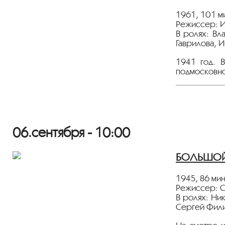
Фильм предс
1961, 101 м
Режиссер: И
В ролях: Вл
Уважаемые 
Гаврилова, 
администрац
держать соц
1941 год. 
подмосковно
С заботой о
Администрац
Уважаемые 
администрац
держать соц
06.сентября - 10:00
С заботой о
БОЛЬШОЙ З
Администрац
1945, 86 мин
Режиссер: 
В ролях: Ни
Сергей Фил