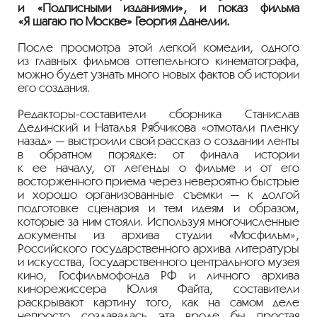
и «Подписными изданиями», и показ фильма
«Я шагаю по Москве» Георгия Данелии.
После просмотра этой легкой комедии, одного
из главных фильмов оттепельного кинематографа,
можно будет узнать много новых фактов об истории
его создания.
Редакторы-составители
сборника Станислав
Дединский и Наталья Рябчикова «отмотали пленку
назад» — выстроили свой рассказ о создании ленты
в обратном порядке: от финала истории
к ее началу, от легенды о фильме и от его
восторженного приема через невероятно быстрые
и хорошо организованные съемки — к долгой
подготовке сценария и тем идеям и образом,
которые за ним стояли. Используя многочисленные
документы из архива студии «Мосфильм»,
Российского государственного архива литературы
и искусства, Государственного центрального музея
кино, Госфильмофонда РФ и личного архива
кинорежиссера Юлия Файта, составители
раскрывают картину того, как на самом деле
непросто создавалась эта вроде бы простая