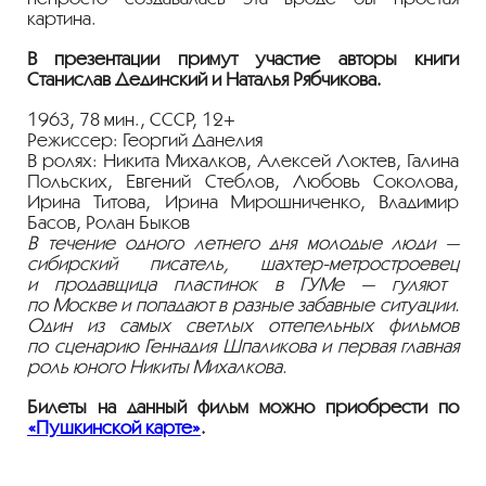
картина.
В презентации примут участие авторы книги
Станислав Дединский и Наталья Рябчикова.
1963, 78 мин., СССР, 12+
Режиссер: Георгий Данелия
В ролях: Никита Михалков, Алексей Локтев, Галина
Польских, Евгений Стеблов, Любовь Соколова,
Ирина Титова, Ирина Мирошниченко, Владимир
Басов, Ролан Быков
В течение одного летнего дня молодые люди —
сибирский писатель,
шахтер-метростроевец
и продавщица пластинок в ГУМе — гуляют
по Москве и попадают в разные забавные ситуации.
Один из самых светлых оттепельных фильмов
по сценарию Геннадия Шпаликова и первая главная
роль юного Никиты Михалкова.
Билеты на данный фильм можно приобрести по
«Пушкинской карте»
.