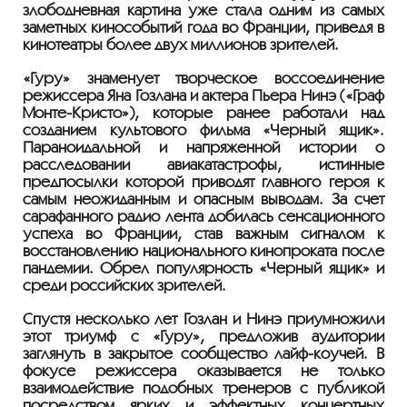
злободневная картина уже стала одним из самых
заметных кинособытий года во Франции, приведя в
кинотеатры более двух миллионов зрителей.
«Гуру» знаменует творческое воссоединение
режиссера Яна Гозлана и актера Пьера Нинэ («Граф
Монте-Кристо»), которые ранее работали над
созданием культового фильма «Черный ящик».
Параноидальной и напряженной истории о
расследовании авиакатастрофы, истинные
предпосылки которой приводят главного героя к
самым неожиданным и опасным выводам. За счет
сарафанного радио лента добилась сенсационного
успеха во Франции, став важным сигналом к
восстановлению национального кинопроката после
пандемии. Обрел популярность «Черный ящик» и
среди российских зрителей.
Спустя несколько лет Гозлан и Нинэ приумножили
этот триумф с «Гуру», предложив аудитории
заглянуть в закрытое сообщество лайф-коучей. В
фокусе режиссера оказывается не только
взаимодействие подобных тренеров с публикой
посредством ярких и эффектных концертных