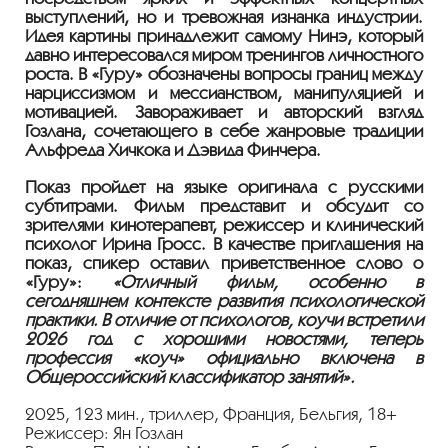
выступлений, но и тревожная изнанка индустрии.
Идея картины принадлежит самому Нинэ, который
давно интересовался миром тренингов личностного
роста. В «Гуру» обозначены вопросы границ между
нарциссизмом и мессианством, манипуляцией и
мотивацией. Завораживает и авторский взгляд
Гозлана, сочетающего в себе жанровые традиции
Альфреда Хичкока и Дэвида Финчера.
Показ пройдет на языке оригинала с русскими
субтитрами.
Фильм представит и обсудит со
зрителями кинотерапевт, режиссер и клинический
психолог Ирина Гросс. В качестве приглашения на
показ, спикер оставил приветственное слово о
«Гуру»:
«Отличный фильм, особенно в
сегодняшнем контексте развития психологической
практики. В отличие от психологов, коучи встретили
2026 год с хорошими новостями, теперь
профессия «коуч» официально включена в
Общероссийский классификатор занятий».
2025, 123 мин., триллер, Франция, Бельгия, 18+
Режиссер: Ян Гозлан