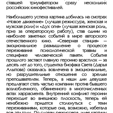
ставшей триумфатором сразу нескольких
российских кинофестивалей.
Наибольшего успеха картина добилась на смотрах
«Новое движение» (лучшая режиссура, женская и
мужская роли) и «Дух огня» (лучшая женская роль,
приз за операторскую работу), став одним из
наиболее заметных событий в мире авторского
отечественного кино. «Северная станция» —
эмоциональное размышление о процессе
переживания психологической травмы и
специфике человеческой памяти. События
прошлого застают главную героиню врасплох — за
десять лет до того, студентка биофака Света (Дарья
Алыпова) оказалась вовлечена в эмоциональные,
но разрушительные отношения со зрелым
преподавателем. Теперь, в наши дни девушке
предлагают стать частью компании против бывшего
возлюбленного, обвиненного в многочисленных
актах харрасмента. Внутренний конфликт героини
переходит во внешнюю плоскость, теперь ей
неизбежно придется столкнуться с теми
переживаниями, которые она, возможно, избегала
все эти годы. По словам режиссера, идея картины