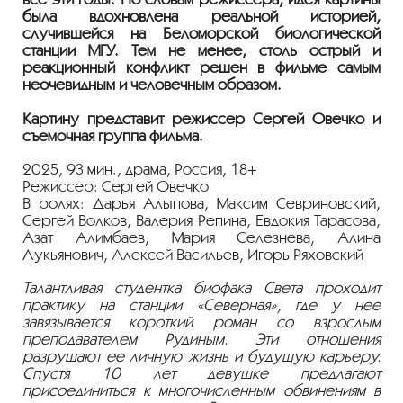
была вдохновлена реальной историей,
случившейся на Беломорской биологической
станции МГУ. Тем не менее, столь острый и
реакционный конфликт решен в фильме самым
неочевидным и человечным образом.
Картину представит режиссер Сергей Овечко и
съемочная группа фильма.
2025, 93 мин., драма, Россия, 18+
Режиссер: Сергей Овечко
В ролях: Дарья Алыпова, Максим Севриновский,
Сергей Волков, Валерия Репина, Евдокия Тарасова,
Азат Алимбаев, Мария Селезнева, Алина
Лукьянович, Алексей Васильев, Игорь Ряховский
Талантливая студентка биофака Света проходит
практику на станции «Северная», где у нее
завязывается короткий роман со взрослым
преподавателем Рудиным. Эти отношения
разрушают ее личную жизнь и будущую карьеру.
Спустя 10 лет девушке предлагают
присоединиться к многочисленным обвинениям в