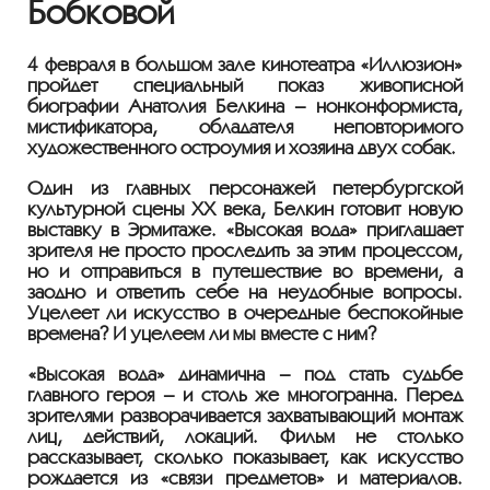
Бобковой
4 февраля в большом зале кинотеатра «Иллюзион»
пройдет специальный показ живописной
биографии Анатолия Белкина – нонконформиста,
мистификатора, обладателя неповторимого
художественного остроумия и хозяина двух собак.
Один из главных персонажей петербургской
культурной сцены XX века, Белкин готовит новую
выставку в Эрмитаже. «Высокая вода» приглашает
зрителя не просто проследить за этим процессом,
но и отправиться в путешествие во времени, а
заодно и ответить себе на неудобные вопросы.
Уцелеет ли искусство в очередные беспокойные
времена? И уцелеем ли мы вместе с ним?
«Высокая вода» динамична – под стать судьбе
главного героя – и столь же многогранна. Перед
зрителями разворачивается захватывающий монтаж
лиц, действий, локаций. Фильм не столько
рассказывает, сколько показывает, как искусство
рождается из «связи предметов» и материалов.