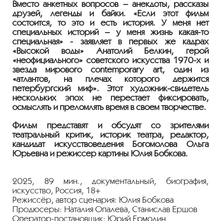
Вместо анкетных вопросов – анекдоты, рассказы
друзей, легенды и байки. «Если этот фильм
состоится, то это и есть история. У меня нет
специальных историй – у меня жизнь какая-то
специальная» - заявляет в первых же кадрах
«Высокой воды» Анатолий Белкин, герой
«неофициального» советского искусства 1970-х и
звезда мирового contemporary art, один из
«атлантов, на плечах которого держится
петербургский миф». Этот художник-свидетель
нескольких эпох не перестаёт фиксировать,
осмыслять и преломлять время в своём творчестве.
Фильм представят и обсудят со зрителями
театральный критик, историк театра, редактор,
кандидат искусствоведения Богомолова Ольга
Юрьевна и режиссер картины Юлия Бобкова.
2025, 89 мин., документальный, биография,
искусство, Россия, 18+
Режиссёр, автор сценария: Юлия Бобкова
Продюсеры: Наталия Опалева, Станислав Ершов
Оператор-постановщик: Юрий Ермолин