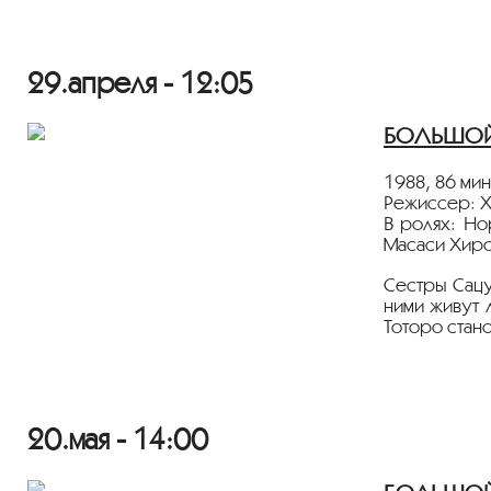
Фильм демон
29.апреля - 12:05
БОЛЬШОЙ З
1988, 86 мин
Режиссер: Х
В ролях: Но
Масаси Хиро
Сестры Сацу
ними живут 
Тоторо стан
Фильм демон
20.мая - 14:00