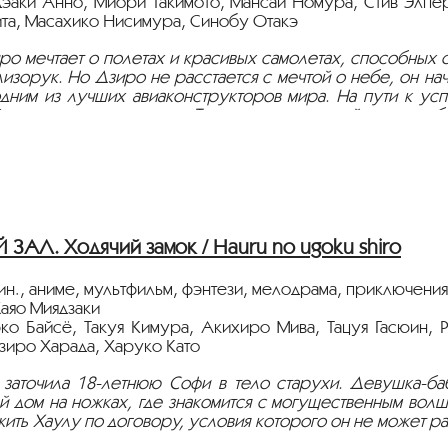
дэаки Анно, Миори Такимото, Мансаи Номура, Стив Элпе
ита, Масахико Нисимура, Синобу Отакэ
ро мечтает о полетах и красивых самолетах, способных об
изорук. Но Дзиро не расстается с мечтой о небе, он на
одним из лучших авиаконструкторов мира. На пути к ус
еликое землетрясение в Токио и жестокие войны, но и о
стрируется на языке оригинала с русскими субтитрами.
АЛ. Ходячий замок / Hauru no ugoku shiro
ин., аниме, мультфильм, фэнтези, мелодрама, приключения
аяо Миядзаки
эко Байсё, Такуя Кимура, Акихиро Мива, Тацуя Гасюин,
зиро Харада, Харуко Като
 заточила 18-летнюю Софи в тело старухи. Девушка-баб
й дом на ножках, где знакомится с могущественным во
ить Хаулу по договору, условия которого он не может р
т злых чар.