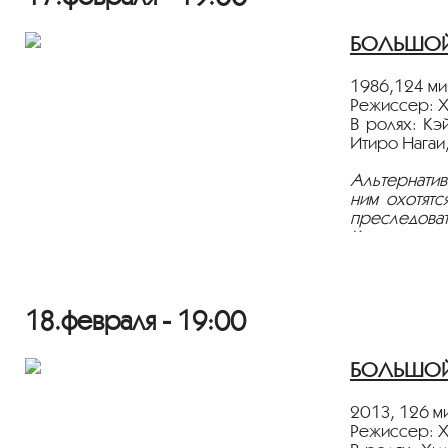
БОЛЬШОЙ З
1986,124 ми
Режиссер: Х
В ролях: Кэ
Итиро Нагаи
Альтернатив
ним охотятс
преследоват
Камень — кл
Фильм демон
18.февраля - 19:00
БОЛЬШОЙ З
2013, 126 ми
Режиссер: Х