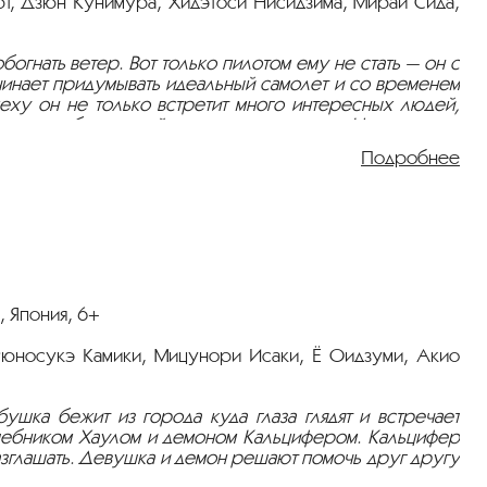
рт, Дзюн Кунимура, Хидэтоси Нисидзима, Мираи Сида,
огнать ветер. Вот только пилотом ему не стать — он с
чинает придумывать идеальный самолет и со временем
пеху он не только встретит много интересных людей,
бретет любовь своей жизни – прекрасную Наоко.
Подробнее
, Япония, 6+
 Рюносукэ Камики, Мицунори Исаки, Ё Оидзуми, Акио
ушка бежит из города куда глаза глядят и встречает
лшебником Хаулом и демоном Кальцифером. Кальцифер
азглашать. Девушка и демон решают помочь друг другу