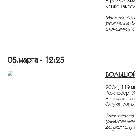
В ролях: Хи
Кэйко Такэс
Мальчик Дзи
рождения бл
становится 
переживет В
Фильм демон
05.марта - 12:25
БОЛЬШОЙ З
2004, 119 м
Режиссер: Х
В ролях: Ти
Оцука, Даид
Злая ведьма
удивительны
должен служ
избавиться о