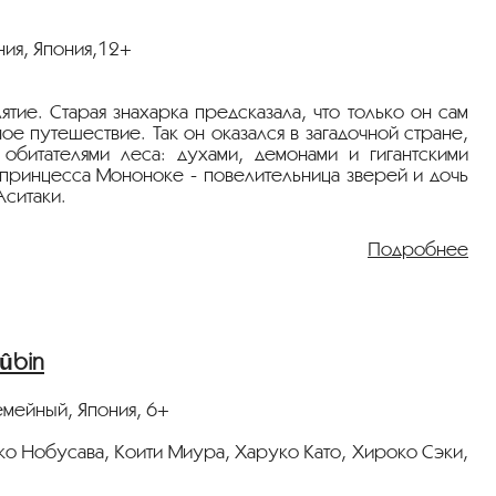
ния, Япония,12+
тие. Старая знахарка предсказала, что только он сам
ое путешествие. Так он оказался в загадочной стране,
обитателями леса: духами, демонами и гигантскими
 принцесса Мононоке - повелительница зверей и дочь
Аситаки.
Подробнее
ûbin
емейный, Япония, 6+
эко Нобусава, Коити Миура, Харуко Като, Хироко Сэки,