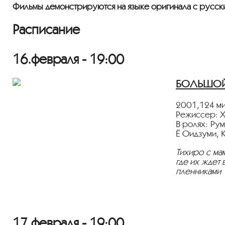
Фильмы демонстрируются на языке оригинала с русск
Расписание
16.февраля - 19:00
БОЛЬШОЙ З
2001,124 ми
Режиссер: Х
В ролях: Ру
Ё Оидзуми, 
Тихиро с ма
где их ждет
пленниками
должна приду
Фильм демон
17.февраля - 19:00