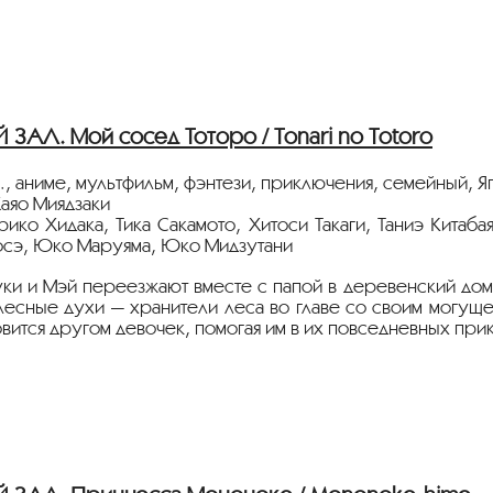
стрируется на языке оригинала с русскими субтитрами.
АЛ. Мой сосед Тоторо / Tonari no Totoro
., аниме, мультфильм, фэнтези, приключения, семейный, Я
аяо Миядзаки
рико Хидака, Тика Сакамото, Хитоси Такаги, Таниэ Китаб
сэ, Юко Маруяма, Юко Мидзутани
ки и Мэй переезжают вместе с папой в деревенский дом
лесные духи — хранители леса во главе со своим могущ
овится другом девочек, помогая им в их повседневных при
стрируется на языке оригинала с русскими субтитрами.