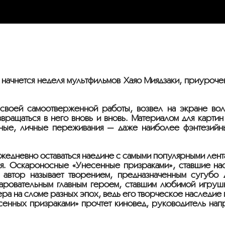
 начнется неделя мультфильмов Хаяо Миядзаки, приуроч
й своей самоотверженной работы, возвел на экране в
ащаться в него вновь и вновь. Материалом для картин 
мные, личные переживания — даже наиболее фэнтезий
ежедневно оставаться наедине с самыми популярными лент
ия. Оскароносные «Унесенные призраками», ставшие н
м автор называет творением, предназначенным сугубо 
ровательным главным героем, ставшим любимой игрушк
ра на сломе разных эпох, ведь его творческое наследие 
енных призраками» прочтет киновед, руководитель нап