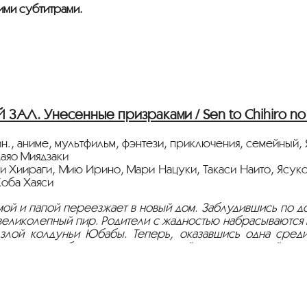
ими субтитрами.
АЛ. Унесённые призраками / Sen to Chihiro no k
н., аниме, мультфильм, фэнтези, приключения, семейный, 
аяо Миядзаки
ми Хиираги, Мию Ирино, Мари Нацуки, Такаси Наито, Ясуко
Коба Хаяси
мой и папой переезжает в новый дом. Заблудившись по д
 великолепный пир. Родители с жадностью набрасываются 
 злой колдуньи Юбабы. Теперь, оказавшись одна сред
мать, как избавить своих родителей от чар коварной стар
стрируется на языке оригинала с русскими субтитрами.