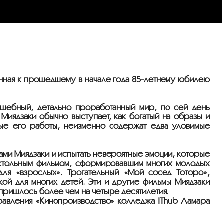
енная к прошедшему в начале года 85-летнему юбилею
олшебный, детально проработанный мир, по сей день
Миядзаки обычно выступает, как богатый на образы и
ные его работы, неизменно содержат едва уловимые
ами Миядзаки и испытать невероятные эмоции, которые
астольным фильмом, сформировавшим многих молодых
для «взрослых». Трогательный «Мой сосед Тоторо»,
ой для многих детей. Эти и другие фильмы Миядзаки
пришлось более чем на четыре десятилетия.
равления «Кинопроизводство» колледжа IThub Ламара