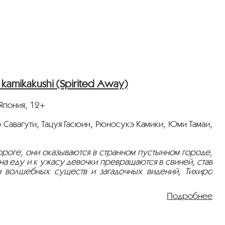
amikakushi (Spirited Away)
Япония, 12+
 Савагути, Тацуя Гасюин, Рюносукэ Камики, Юми Тамаи,
ороге, они оказываются в странном пустынном городе,
на еду и к ужасу девочки превращаются в свиней, став
и волшебных существ и загадочных видений, Тихиро
ухи.
Подробнее