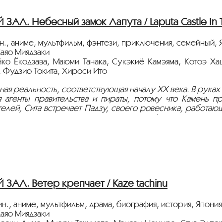
АЛ. Небесный замок Лапута / Laputa Castle In 
н., аниме, мультфильм, фэнтези, приключения, семейный, 
аяо Миядзаки
йко Ёкодзава, Маюми Танака, Сукэкиё Камэяма, Котоэ Ха
, Фудзио Токита, Хироси Ито
ная реальность, соответствующая началу XX века. В руках
я агенты правительства и пираты, потому что Камень п
елей, Сита встречает Падзу, своего ровесника, работающ
юч к таинственному летающему острову Лапута.
стрируется на языке оригинала с русскими субтитрами.
АЛ. Ветер крепчает / Kaze tachinu
н., аниме, мультфильм, драма, биография, история, Япония
аяо Миядзаки