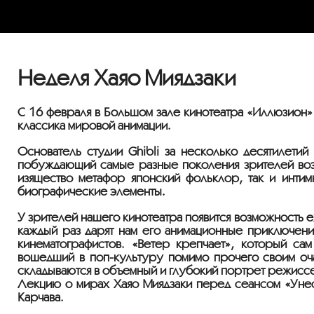
Неделя Хаяо Миядзаки
С 16 февраля в Большом зале кинотеатра «Иллюзион»
классика мировой анимации.
Основатель студии Ghibli за несколько десятилети
побуждающий самые разные поколения зрителей возвр
изящество метафор японский фольклор, так и инти
биографические элементы.
У зрителей нашего кинотеатра появится возможность 
каждый раз дарят нам его анимационные приключен
кинематографистов. «Ветер крепчает», который са
вошедший в поп-культуру помимо прочего своим оча
складываются в объемный и глубокий портрет режиссе
Лекцию о мирах Хаяо Миядзаки перед сеансом «Унес
Карчава.