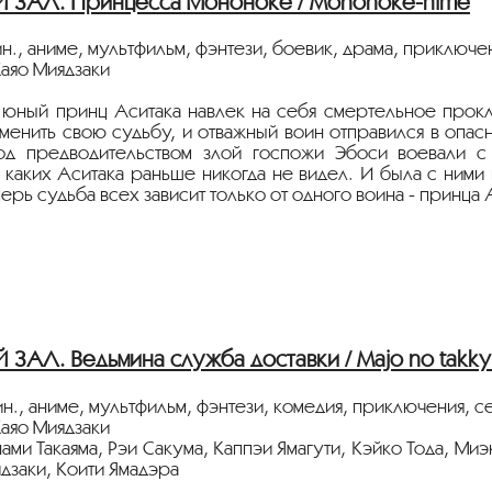
ЗАЛ. Принцесса Мононоке / Mononoke-hime
н., аниме, мультфильм, фэнтези, боевик, драма, приключе
аяо Миядзаки
 юный принц Аситака навлек на себя смертельное прокля
менить свою судьбу, и отважный воин отправился в опасн
од предводительством злой госпожи Эбоси воевали с 
 каких Аситака раньше никогда не видел. И была с ними
ерь судьба всех зависит только от одного воина - принца 
стрируется на языке оригинала с русскими субтитрами.
АЛ. Ведьмина служба доставки / Majo no takky
н., аниме, мультфильм, фэнтези, комедия, приключения, с
аяо Миядзаки
ами Такаяма, Рэи Сакума, Каппэи Ямагути, Кэйко Тода, Ми
заки, Коити Ямадэра