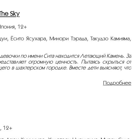
The Sky
Япония, 12+
цуи, Ёсито Ясухара, Минори Тэрада, Такудзо Камияма,
 девочки по имени Сита находится Летающий Камень. За
редставляет огромную ценность. Пытаясь скрыться от
его в шахтерском городке. Вместе дети выясняют, что
Подробнее
, 12+