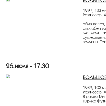
БОЛЬШОЙ 
1997, 133 ми
Режиссер: Х
Убив вепря,
способен из
где люди п
существами,
волчицы. Теп
Фильм демон
26.июля - 17:30
БОЛЬШОЙ З
1989, 103 ми
Режиссер: Х
В ролях: Мин
Юрико Футид