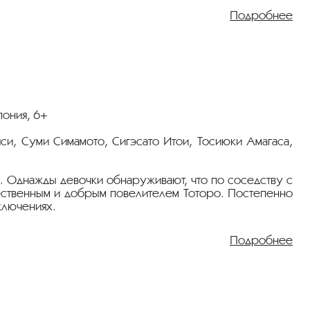
Подробнее
пония, 6+
аяси, Суми Симамото, Сигэсато Итои, Тосиюки Амагаса,
. Однажды девочки обнаруживают, что по соседству с
ественным и добрым повелителем Тоторо. Постепенно
ключениях.
Подробнее