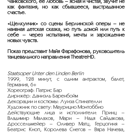
Чайковского, её любовь – ясная и чистая, звучит не
как фантазия, но как сбывшееся, выстраданное
счастье.
«Щелкунчик» со сцены Берлинской оперы – не
наивная детская сказка, но путь домой или путь к
себе – через испытания, мечты и зарождение
новых чувств.
Показ представит Майя Фарафонова, руководитель
танцевального направления TheatreHD.
Staatsoper Unter den Linden Berlin
1999, 128 минут, с одним антрактом, балет,
Германия, 6+
Хореограф: Патрис Бар
Дирижёр: Даниэль Баренбойм
Декорации и костюмы: Луиза Спинателли
Художник по свету: Маурицио Монтоббио
Действующие лица и исполнители: Принц –
Владимир Малахов, Мари – Надя Сайдакова,
Дроссельмейер – Оливер Матц, Герцогиня –
Беатрис Кноп, Королева Снегов – Вяра Начева,