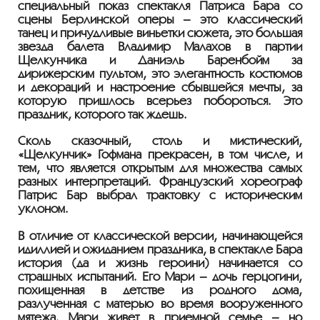
специальный показ спектакля Патриса Бара со
сцены Берлинской оперы – это классический
танец и причудливые виньетки сюжета, это большая
звезда балета Владимир Малахов в партии
Щелкунчика и Даниэль Баренбойм за
дирижёрским пультом, это элегантность костюмов
и декораций и настроение сбывшейся мечты, за
которую пришлось всерьёз побороться. Это
праздник, которого так ждёшь.
Сколь сказочный, столь и мистический,
«Щелкунчик» Гофмана прекрасен, в том числе, и
тем, что является открытым для множества самых
разных интерпретаций. Французский хореограф
Патрис Бар выбрал трактовку с историческим
уклоном.
В отличие от классической версии, начинающейся
идиллией и ожиданием праздника, в спектакле Бара
история (да и жизнь героини) начинается со
страшных испытаний. Его Мари – дочь герцогини,
похищенная в детстве из родного дома,
разлучённая с матерью во время вооруженного
мятежа. Мари живёт в приёмной семье – но