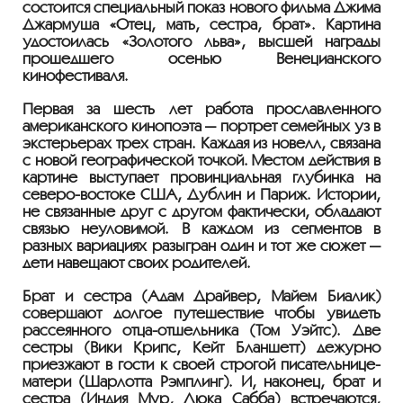
состоится специальный показ нового фильма Джима
Джармуша «Отец, мать, сестра, брат». Картина
удостоилась «Золотого льва», высшей награды
прошедшего осенью Венецианского
кинофестиваля.
Первая за шесть лет работа прославленного
американского кинопоэта — портрет семейных уз в
экстерьерах трех стран. Каждая из новелл, связана
с новой географической точкой. Местом действия в
картине выступает провинциальная глубинка на
северо-востоке США, Дублин и Париж. Истории,
не связанные друг с другом фактически, обладают
связью неуловимой. В каждом из сегментов в
разных вариациях разыгран один и тот же сюжет —
дети навещают своих родителей.
Брат и сестра (Адам Драйвер, Майем Биалик)
совершают долгое путешествие чтобы увидеть
рассеянного отца-отшельника (Том Уэйтс). Две
сестры (Вики Крипс, Кейт Бланшетт) дежурно
приезжают в гости к своей строгой писательнице-
матери (Шарлотта Рэмплинг). И, наконец, брат и
сестра (Индия Мур, Люка Сабба) встречаются,