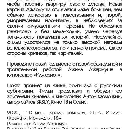
чтобы посетить квартиру своего детства. Новая
картина Джармуша отличается даже большей, чем
обычно легкостью в повествовании и, порой,
уморительным иронизмом, в наблюдениях за
своими отчужденными героями. Не обходится
режиссер и без меланхолии, умело чередуя
тональность придуманных историй. Неслучайно,
фильм удостоился не только высокой награды
венецианского смотра, но и теплого приема, как со
стороны критиков, так и зрителей.
Проводите новый год вместе с новой обаятельной и
трогательной работой Джима Джармуша в
кинотеатре «Иллюзион».
Показ пройдет на языке оригинала с русскими
субтитрами. Фильм представит и обсудит со
зрителями киновед и кинокритик Антон Фомочкин,
автор сайтов SRSLY, Кино ТВ и Сеанс.
2025, 110 мин., драма, комедия, США, Италия,
Франция, Ирландия, 18+
Режиссер: Джим Джармуш
В ролях: Майем Биалик, Том Уэйтс, Адам Драйвер,