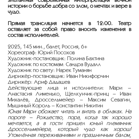
истории о борьбе добра со злом, о мечтах и вере в
чудо.
Прямая трансляция начнется в 12:00. Театр
оставляет за собой право вносить изменения в
состав исполнителей.
2025, 145 мин., балет, Россия, 6+
Хореограф: Юрий Посохов
Художник-постановщик: Полина Бахтина
Художник по костюмам: Сандра Вудалл
Художник по свету: Нарек Туманян
Дирижёр-постановщик: Иван Никифорчин
Дирижёр: Ариф Дадашев
Действующие лица и исполнители: Мари –
Анастасия Лименько, Щелкунчик-принц – Иван
Михалёв, Дроссельмейер – Максим Севагин,
Мышиный Король – Константин Никитин
Юная Мари обожает читать и витать в облаках. На
пороге – Рождество, пора, когда так хорошо
мечтается, а в гости пришел юный племянник
Дроссельмейера, который чудо как хорош!
Утомлённая переживаниями и праздничным балом,