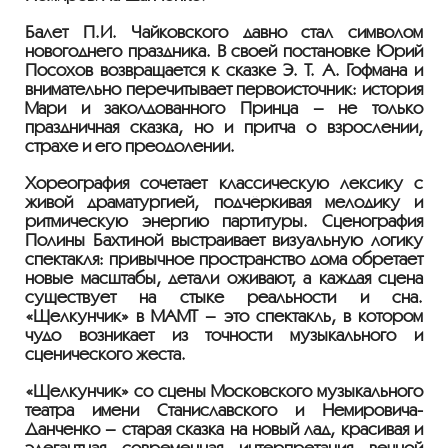
Балет П.И. Чайковского давно стал символом
новогоднего праздника. В своей постановке Юрий
Посохов возвращается к сказке Э. Т. А. Гофмана и
внимательно перечитывает первоисточник: история
Мари и заколдованного Принца – не только
праздничная сказка, но и притча о взрослении,
страхе и его преодолении.
Хореография сочетает классическую лексику с
живой драматургией, подчёркивая мелодику и
ритмическую энергию партитуры. Сценография
Полины Бахтиной выстраивает визуальную логику
спектакля: привычное пространство дома обретает
новые масштабы, детали оживают, а каждая сцена
существует на стыке реальности и сна.
«Щелкунчик» в МАМТ – это спектакль, в котором
чудо возникает из точности музыкального и
сценического жеста.
«Щелкунчик» со сцены Московского музыкального
театра имени Станиславского и Немировича-
Данченко – старая сказка на новый лад, красивая и
элегантная современная интерпретация вечной