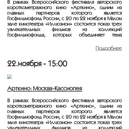
Режиссер: Василий Журавлев
В рамках Всероссийского фестиваля авторского
В ролях: Н. Феоктистов, Сергей Комаров, Ксения
короткометражного кино «Арткино», одним из
Москаленко, Виктор Гапоненко, Василий Ковригин,
главных партнеров которого является
Сергей Столяров
Госфильмофонд России, с 20 по 22 ноября в Малом
Первый советский научно-фантастический фильм о
зале кинотеатра «Иллюзион» состоится показ трёх
покорении космоса. Научная сторона фильма была
увлекательных фильмов из коллекций
почти безупречной. Кроме устаревших деталей
Госфильмофонда, которых объединяет тема
(старт с эстакады, противоперегрузочные ванны),
космоса и исследования неизвестных горизонтов. В
все остальное впечатляет и сегодня. Во многом
картинах ярко передана романтика космических
Подробнее
благодаря тому, что консультировал создателей
путешествий, фантазия и надежда на новые
ленты сам Константин Эдуардович Циолковский.
открытия.
22.ноября - 15:00
Фильм представит президент фестиваля «Арткино»
Тютин Сергей Викторович.
Фильм демонстрируется с цифрового носителя из
коллекции Госфильмофонда России.
Арткино: Москва-Кассиопея
1957, 49 мин., фантастика, биография, СССР, 6+
Режиссер: Павел Клушанцев
В рамках Всероссийского фестиваля авторского
В ролях: Георгий Соловьёв, Леонид Хмара, Георгий
короткометражного кино «Арткино», одним из
Кулбуш
главных партнеров которого является
Трудный путь познания прошёл на своей планете
Госфильмофонд России, с 20 по 22 ноября в Малом
человек, он всегда стремился проникнуть туда, где
зале кинотеатра «Иллюзион» состоится показ трёх
ещё не был, узнать то, что ещё не знал. Несмотря
увлекательных фильмов из коллекций