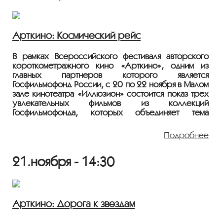
Арткино: Космический рейс
В рамках Всероссийского фестиваля авторского
короткометражного кино «Арткино», одним из
главных партнеров которого является
Госфильмофонд России, с 20 по 22 ноября в Малом
зале кинотеатра «Иллюзион» состоится показ трёх
увлекательных фильмов из коллекций
Госфильмофонда, которых объединяет тема
космоса и исследования неизвестных горизонтов. В
картинах ярко передана романтика космических
Подробнее
путешествий, фантазия и надежда на новые
открытия.
21.ноября - 14:30
Фильм представит президент фестиваля «Арткино»
Тютин Сергей Викторович.
Фильм демонстрируется с цифрового носителя из
коллекции Госфильмофонда России.
Арткино: Дорога к звездам
1935, 65 мин., фантастика, СССР, 12+