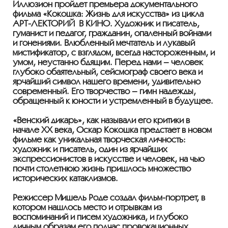
Иллюзион пройдет премьера документального
фильма «Кокошка: Жизнь для искусства» из цикла
АРТ-ЛЕКТОРИЙ
В КИНО. Художник и писатель,
гуманист и педагог, гражданин, опалённый войнами
и гонениями. Влюблённый мечтатель и лукавый
мистификатор, с взглядом, всегда настороженным, и
умом, неустанно бдящим. Перед нами – человек
глубоко обаятельный, сейсмограф своего века и
ярчайший символ нашего времени, удивительно
современный. Его творчество – гимн надежды,
обращённый к юности и устремлённый в будущее.
«Венский дикарь», как называли его критики в
начале XX века, Оскар Кокошка предстаёт в новом
фильме как уникальная творческая личность:
художник и писатель, один из ярчайших
экспрессионистов в искусстве и человек, на чью
почти столетнюю жизнь пришлось множество
исторических катаклизмов.
Режиссёр Мишель Роде создал фильм-портрет, в
котором нашлось место и отрывкам из
воспоминаний и писем художника, и глубоко
личным образам его подчас провокационных