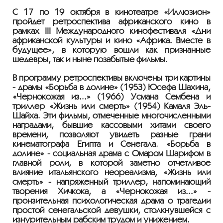
С 17 по 19 октября в кинотеатре «Иллюзион»
пройдет ретроспектива африканского кино в
рамках III Международного кинофестиваля «Дни
африканской культуры и кино «Африка. Вместе в
будущее», в которую вошли как признанные
шедевры, так и ныне позабытые фильмы.
В программу ретроспективы включены три картины
- драмы «Борьба в долине» (1953) Юсефа Шахина,
«Чернокожая из...» (1966) Усмана Сембена и
триллер «Жизнь или смерть» (1954) Камаля Эль-
Шайха. Эти фильмы, отмеченные многочисленными
наградами, бывшие кассовыми хитами своего
времени, позволяют увидеть разные грани
кинематографа Египта и Сенегала. «Борьба в
долине» - социальная драма с Омаром Шарифом в
главной роли, в которой заметно отчетливое
влияние итальянского неореализма, «Жизнь или
смерть» - напряженный триллер, напоминающий
творения Хичкока, а «Чернокожая из...» -
пронзительная психологическая драма о трагедии
простой сенегальской девушки, столкнувшейся с
изнурительным рабским трудом и унижением.