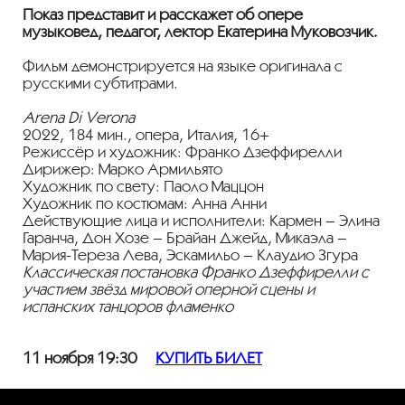
Показ представит и расскажет об опере
музыковед, педагог, лектор Екатерина Муковозчик.
Фильм демонстрируется на языке оригинала с
русскими субтитрами.
Arena Di Verona
2022, 184 мин., опера, Италия, 16+
Режиссёр и художник: Франко Дзеффирелли
Дирижер: Марко Армильято
Художник по свету: Паоло Маццон
Художник по костюмам: Анна Анни
Действующие лица и исполнители: Кармен – Элина
Гаранча, Дон Хозе – Брайан Джейд, Микаэла –
Мария-Тереза Лева, Эскамильо – Клаудио Згура
Классическая постановка Франко Дзеффирелли с
участием звёзд мировой оперной сцены и
испанских танцоров фламенко
11 ноября 19:30
КУПИТЬ БИЛЕТ