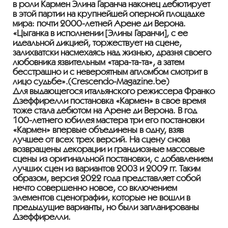
в роли Кармен Элина Гаранча наконец дебютирует
в этой партии на крупнейшей оперной площадке
мира: почти 2000-летней Арене ди Верона.
«Цыганка в исполнении [Элины Гаранчи], с её
идеальной дикцией, торжествует на сцене,
залихватски насмехаясь над жизнью, дразня своего
любовника язвительным «тара-та-та», а затем
бесстрашно и с невероятным апломбом смотрит в
лицо судьбе».(Crescendo-Magazine.be)
Для выдающегося итальянского режиссёра Франко
Дзеффирелли постановка «Кармен» в своё время
тоже стала дебютом на Арене ди Верона. В год
100-летнего юбилея мастера три его постановки
«Кармен» впервые объединены в одну, взяв
лучшее от всех трёх версий. На сцену снова
возвращены декорации и грандиозные массовые
сцены из оригинальной постановки, с добавлением
лучших сцен из вариантов 2003 и 2009 гг. Таким
образом, версия 2022 года представляет собой
нечто совершенно новое, со включением
элементов сценографии, которые не вошли в
предыдущие варианты, но были запланированы
Дзеффирелли.