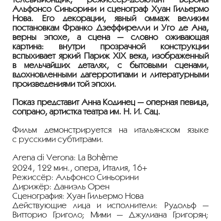
Альфонсо Синьорини и сценограф Хуан Гильермо
Нова. Его декорации, явный оммаж великим
постановкам Франко Дзеффирелли и Уго де Ана,
верны эпохе, а сцена — словно оживающая
картина: внутри прозрачной конструкции
вспыхивает яркий Париж XIX века, изображённый
в мельчайших деталях, с бытовыми сценами,
вдохновлёнными дагерротипами и литературными
произведениями той эпохи.
Показ представит Анна Кодинец — оперная певица,
сопрано, артистка театра им.
Н. И. Сац
.
Фильм демонстрируется на итальянском языке
с русскими субтитрами.
Arena di Verona: La Bohème
2024, 122 мин., опера, Италия, 16+
Режиссёр: Альфонсо Синьорини
Дирижёр: Даниэль Орен
Сценография: Хуан Гильермо Нова
Действующие лица и исполнители: Рудольф —
Витторио Григоло; Мими — Джулиана Григорян;