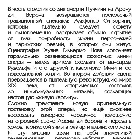
В честь столетия со дня смерти Пуччини на Арену
ди Верона возвращается прекрасный
традиционный спектакль Альфонсо Синьорини,
который тщательно следует сюжету
и одновременно раскрывает обычно скрытые
от глаз подробности жизни персонажей
и парижских реалий, в которых они живут.
Сценография Хуана Гильермо Нова дополняет
параллельно развивающиеся сюжетные линии
оперы — взгляд зрителя скользит от мансарды
Рудольфа и его друзей к квартирке Мими и её
повседневной жизни. Во втором действии сцена
превращается в тщательную реконструкцию мира
XIX века, от исторических костюмов
до индивидуальных деталей, создающих
настоящую «живую картину».
Сложно представить новую оригинальную
постановку этой оперы, но ещё сложнее
воссоздать камерное чердачное помещение
на огромной сцене Арены ди Верона и передать
холод парижской зимы в разгар итальянского лета.
И эту миссию взяли на себя знаменитый
телевизионщик,
режиссёр-дебютант
Вероны