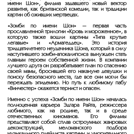
имени Шон», фильма задавшего новый вектор
развития, как британской комедии, так и традиции
картин об оживших мертвецах.
«Зомби по имени Шон» — первая часть
прославленной трилогии «Кровь и мороженное», в
которую также вошли картины «Типа крутые
легавые» и «Армагеддец». Это история
тридцатилетнего неудачника Шона, который в силу
наступившего зомби-апокалипсиса вынужден стать
главным героем собственной жизни. В компании
лучшего друга он разрабатывает план по спасению
своей мамы, бросившей его накануне девушки и
поиску безопасного места, где все они могли бы
переждать эпидемию. Но путь к любимому пабу
«Винчестер» окажется тернист и опасен.
Именно с успеха «Зомби по имени Шон» началась
полноценная карьера Эдгара Райта, режиссера
любимого, как на родине, так и в среде
отечественных киноманов. Его фильмы
представляют собой сплав остроумных жанровых
деконструкций, меломанского подбора
музыкального плейлиста картины и уморительного