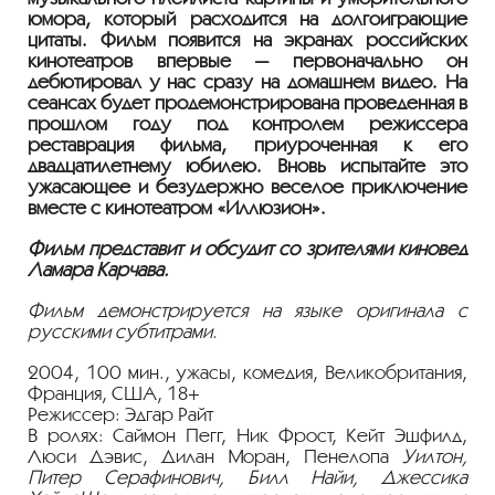
юмора, который расходится на долгоиграющие
цитаты. Фильм появится на экранах российских
кинотеатров впервые — первоначально он
дебютировал у нас сразу на домашнем видео. На
сеансах будет продемонстрирована проведенная в
прошлом году под контролем режиссера
реставрация фильма, приуроченная к его
двадцатилетнему юбилею. Вновь испытайте это
ужасающее и безудержно веселое приключение
вместе с кинотеатром «Иллюзион».
Фильм представит и обсудит со зрителями киновед
Ламара Карчава
.
Фильм демонстрируется на языке оригинала с
русскими субтитрами.
2004, 100 мин., ужасы, комедия, Великобритания,
Франция, США, 18+
Режиссер: Эдгар Райт
В ролях: Саймон Пегг, Ник Фрост, Кейт Эшфилд,
Люси Дэвис, Дилан Моран, Пенелопа
Уилтон,
Питер Серафинович, Билл Найи, Джессика