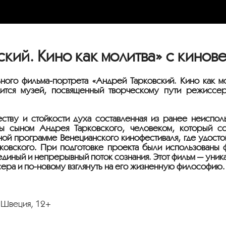
ий. Кино как молитва» с кинов
ьного фильма-портрета «Андрей Тарковский. Кино как 
дится музей, посвященный творческому пути режиссер
еству и стойкости духа составленная из ранее неиспо
 сыном Андрея Тарковского, человеком, который со
ой программе Венецианского кинофестиваля, где удост
рковского. При подготовке проекта были использованы 
единый и непрерывный поток сознания. Этот фильм — уникал
ера и по-новому взглянуть на его жизненную философию
, Швеция, 12+