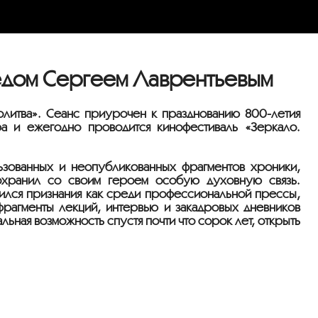
едом Сергеем Лаврентьевым
молитва». Сеанс приурочен к празднованию 800-летия
а и ежегодно проводится кинофестиваль «Зеркало.
льзованных и неопубликованных фрагментов хроники,
хранил со своим героем особую духовную связь.
оился признания как среди профессиональной прессы,
фрагменты лекций, интервью и закадровых дневников
ьная возможность спустя почти что сорок лет, открыть
.