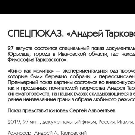
СПЕЦПОКАЗ. «Андрей Тарковск
27 августа состоится специальный показ документал
Юрьевца, города в Ивановской области, где нахо
Философия Тарковского».
«Кино как молитва» — экспериментальная ода творч
которые были бережно собраны и переосмыслены
Премьерный показ картины состоялся во внеконкурсн
так и преданных почитателей творчества Андрея Та
кинематографиста, на наших глазах складывающиеся в 
ранее неизведанные грани в образе любимого режисс
Показ представит киновед Сергей Лаврентьев.
2019, 97 мин., документальный фильм, Россия, Италия
Режиссер: Андрей А. Тарковский