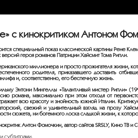
е» с кинокритиком Антоном Фо
тоится специальный показ классической картины Рене Кле
версий героя романов Патриции Хайсмит Тома Рипли.
ериканского миллионера и просто прожигателя жизни, кот
еспеченного родителя, приказавшего доставить отбивш
ринлифа и, соответственно, его беспечную жизнь.
ильму Энтони Мингеллы «Талантливый мистер Рипли» (199
ию романа, максимально при этом отходя от первоисточ
тражает всю красоту и знойность южной Италии. Критикуе
аторский, свежий и удивительный взгляд на прозу Хайс
ости сюжета, ни богемного лоска сладкой жизни, к которо
нокритик Антон Фомочкин, автор сайтов SRSLY, Кино ТВ и С
и субтитрами.