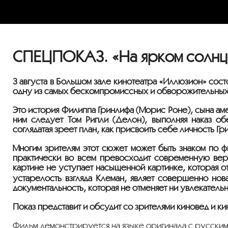
СПЕЦПОКАЗ. «На ярком солнц
3 августа в Большом зале кинотеатра «Иллюзион» сос
одну из самых бескомпромиссных и обворожительных 
Это история Филиппа Гринлифа (Морис Роне), сына ам
ним следует Том Рипли (Делон), выполняя наказ об
соглядатая зреет план, как присвоить себе личность Г
Многим зрителям этот сюжет может быть знаком по ф
практически во всем превосходит современную верс
картине не уступает насыщенной картинке, которая о
устарелость взгляда Клеман, являет совершенно нов
документальность, которая не отменяет ни увлекательн
Показ представит и обсудит со зрителями киновед и ки
Фильм демонстрируется на языке оригинала с русским