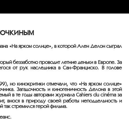
мочкиным
мана «На ярком солнце», в которой Ален Делон сыграл
орый беззаботно проводит летние деньки в Европе. За
егося от рук наследника в Сан-Франциско. В голове
9), но кинокритики отмечали, что «На ярком солнце»
ника. Загадочность и киногеничность Делона в этой
мый в те годы авторами журнала Cahiers du cinéma за
мит, внося в природу своей работы неподдельность и
й так стремился герой фильма.
еанс.